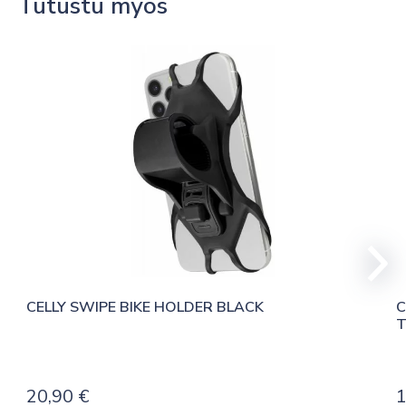
Tutustu myös
CELLY SWIPE BIKE HOLDER BLACK
C
T
20,90
€
1