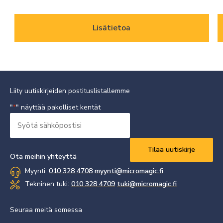
Lisätietoa
Liity uutiskirjeiden postituslistallemme
"
" näyttää pakolliset kentät
*
Syötä
sähköpostisi
Vaaditaan
*
Ota meihin yhteyttä
Myynti:
010 328 4708
myynti@micromagic.fi
Tekninen tuki:
010 328 4709
tuki@micromagic.fi
Seuraa meitä somessa