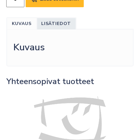
AURORA
A21
TPU
KUVAUS
LISÄTIEDOT
CASE/STRAP
GRAPHITE
määrä
Kuvaus
Yhteensopivat tuotteet