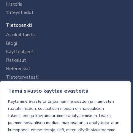
Historia
Yhteystiedot
Tietopankki
Ajankohtaista
Blogi
Käyttöohjeet
Ratkaisut
Referenssit
Tietoturvatesti
Tilaajalle
Tämä sivusto käyttää evästeitä
Toimitustavat ja -kulut
Käytämme evästeitä tarjoamamme sisällön ja mainosten
Verkkokaupan yleiset ehdot
räätälöimiseen, sosiaalisen median ominaisuuksien
tukemiseen ja kävijämäärämme analysoimiseen. Lisäksi
Toimitusehdot
jaamme sosiaalisen median, mainosalan ja analytiikka-alan
Tietosuojaseloste
kumppaneillemme tietoja siitä, miten käytät sivustoamme.