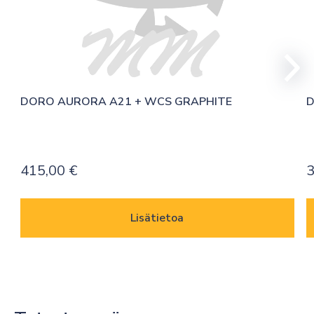
DORO AURORA A21 + WCS GRAPHITE
D
415,00
€
3
Lisätietoa