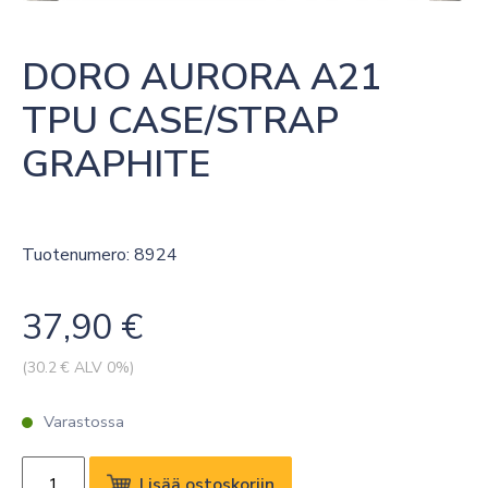
DORO AURORA A21 
TPU CASE/STRAP 
GRAPHITE
Tuotenumero: 8924
37,90
€
(
30.2
€ ALV 0%)
Varastossa
DORO
Lisää ostoskoriin