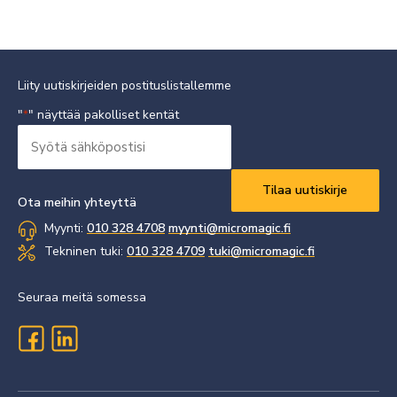
Liity uutiskirjeiden postituslistallemme
"
" näyttää pakolliset kentät
*
Syötä
sähköpostisi
Vaaditaan
*
Ota meihin yhteyttä
Myynti:
010 328 4708
myynti@micromagic.fi
Tekninen tuki:
010 328 4709
tuki@micromagic.fi
Seuraa meitä somessa