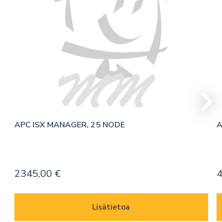
APC ISX MANAGER, 25 NODE
A
2345,00
€
4
Lisätietoa