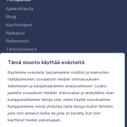
Ajankohtaista
Blogi
Käyttöohjeet
Ratkaisut
Referenssit
Tietoturvatesti
Tilaajalle
Tämä sivusto käyttää evästeitä
Toimitustavat ja -kulut
Käytämme evästeitä tarjoamamme sisällön ja mainosten
Verkkokaupan yleiset ehdot
räätälöimiseen, sosiaalisen median ominaisuuksien
tukemiseen ja kävijämäärämme analysoimiseen. Lisäksi
Toimitusehdot
jaamme sosiaalisen median, mainosalan ja analytiikka-alan
Tietosuojaseloste
kumppaneillemme tietoja siitä, miten käytät sivustoamme.
Tietoturva
Kumppanimme voivat yhdistää näitä tietoja muihin tietoihin,
joita olet antanut heille tai joita on kerätty, kun olet
käyttänyt heidän palvelujaan.