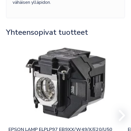
vähäisen ylläpidon.
Yhteensopivat tuotteet
EPSON LAMP ELPLP97 EB9XX/W49/X/E20/U50 
E