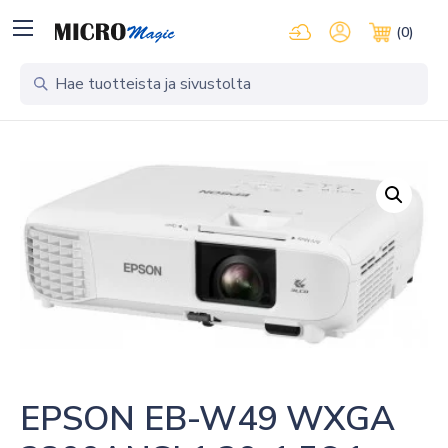
Kirjaudu pilvipalveluihi
Oma tili
(0)
Ostosko
EPSON EB-W49 WXGA 