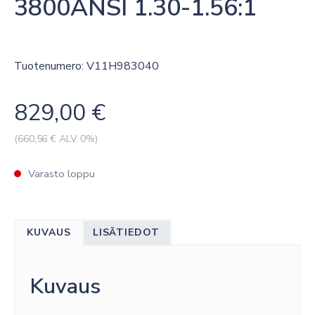
3800ANSI 1.30-1.56:1
Tuotenumero: V11H983040
829,00
€
(
660,56
€ ALV 0%)
Varasto loppu
KUVAUS
LISÄTIEDOT
Kuvaus