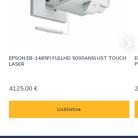
EPSON EB-1485FI FULLHD 5000ANSI UST TOUCH 
E
LASER
P
4125,00
€
Lisätietoa