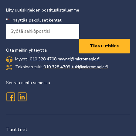
Liity uutiskirjeiden postituslistallemme
"
" näyttää pakolliset kentät
*
Syötä
sähköpostisi
Vaaditaan
*
Ota meihin yhteyttä
Myynti:
010 328 4708
myynti@micromagic.fi
Tekninen tuki:
010 328 4709
tuki@micromagic.fi
Seuraa meitä somessa
Tuotteet