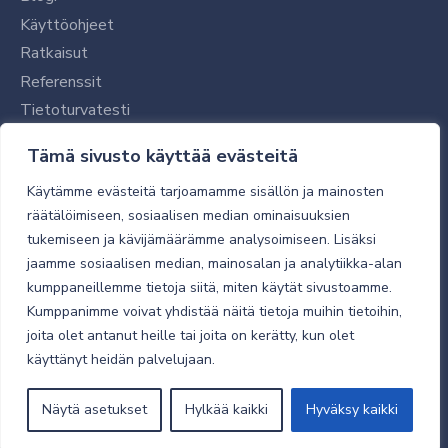
Käyttöohjeet
Ratkaisut
Referenssit
Tietoturvatesti
Tilaajalle
Tämä sivusto käyttää evästeitä
Toimitustavat ja -kulut
Käytämme evästeitä tarjoamamme sisällön ja mainosten
Verkkokaupan yleiset ehdot
räätälöimiseen, sosiaalisen median ominaisuuksien
tukemiseen ja kävijämäärämme analysoimiseen. Lisäksi
Toimitusehdot
jaamme sosiaalisen median, mainosalan ja analytiikka-alan
Tietosuojaseloste
kumppaneillemme tietoja siitä, miten käytät sivustoamme.
Tietoturva
Kumppanimme voivat yhdistää näitä tietoja muihin tietoihin,
joita olet antanut heille tai joita on kerätty, kun olet
käyttänyt heidän palvelujaan.
© 2026 Micro Magic
Näytä asetukset
Hylkää kaikki
Hyväksy kaikki