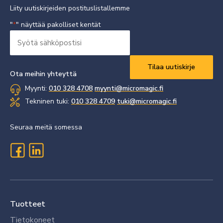
Liity uutiskirjeiden postituslistallemme
"
" näyttää pakolliset kentät
*
Syötä
sähköpostisi
Vaaditaan
*
Ota meihin yhteyttä
Myynti:
010 328 4708
myynti@micromagic.fi
Tekninen tuki:
010 328 4709
tuki@micromagic.fi
Seuraa meitä somessa
Tuotteet
Tietokoneet