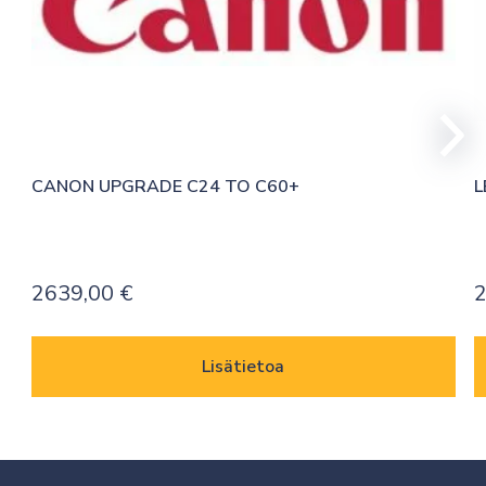
CANON UPGRADE C24 TO C60+
L
2639,00
€
Lisätietoa