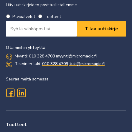
Liity uutiskirjeiden postituslistallemme
Valitse
Pilvipalvelut
Tuotteet
uutiskirje
Sähköpostiosoite
*
*
Vaaditaan
Vaaditaan
Ota meihin yhteyttä
Myynti:
010 328 4708
myynti@micromagic.fi
Tekninen tuki:
010 328 4709
tuki@micromagic.fi
Seuraa meitä somessa
Tuotteet