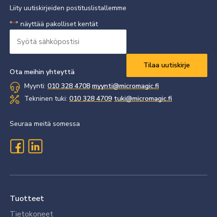
Liity uutiskirjeiden postituslistallemme
"
" näyttää pakolliset kentät
*
Syötä
sähköpostisi
Vaaditaan
*
Ota meihin yhteyttä
Myynti:
010 328 4708
myynti@micromagic.fi
Tekninen tuki:
010 328 4709
tuki@micromagic.fi
Seuraa meitä somessa
Tuotteet
Tietokoneet