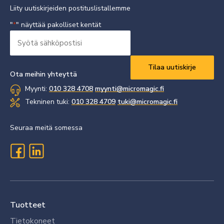
Liity uutiskirjeiden postituslistallemme
"
" näyttää pakolliset kentät
*
Syötä
sähköpostisi
Vaaditaan
*
Ota meihin yhteyttä
Myynti:
010 328 4708
myynti@micromagic.fi
Tekninen tuki:
010 328 4709
tuki@micromagic.fi
Seuraa meitä somessa
Tuotteet
Tietokoneet