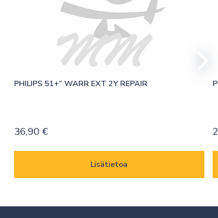
PHILIPS 51+” WARR EXT 2Y REPAIR
P
36,90
€
2
Lisätietoa