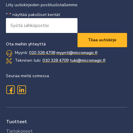
Liity uutiskirjeiden postituslistallemme
"
" näyttää pakolliset kentät
*
Syötä
sähköpostisi
Vaaditaan
*
Ota meihin yhteyttä
Myynti:
010 328 4708
myynti@micromagic.fi
Tekninen tuki:
010 328 4709
tuki@micromagic.fi
Seuraa meitä somessa
Tuotteet
Tietokoneet