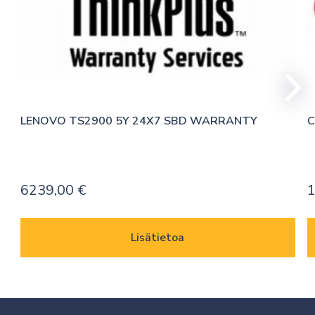
LENOVO TS2900 5Y 24X7 SBD WARRANTY
C
6239,00
€
Lisätietoa