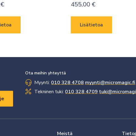
0
€
455,00
€
ietoa
Lisätietoa
Ota meihin yhteyttä
Myynti:
010 328 4708
myynti@micromagic.fi
Tekninen tuki:
010 328 4709
tuki@micromagic
Meistä
Tieto