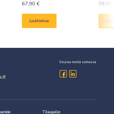
67,90
€
78,90
Lisätietoa
Lisä
Seuraa meitä somessa
.fi
pankki
Tilaajalle