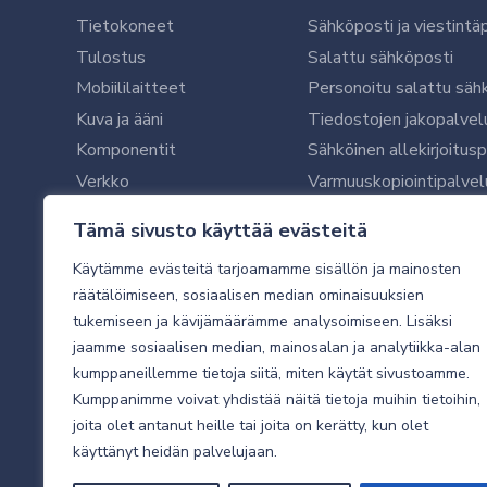
Tietokoneet
Sähköposti ja viestintä
Tulostus
Salattu sähköposti
Mobiililaitteet
Personoitu salattu säh
Kuva ja ääni
Tiedostojen jakopalvel
Komponentit
Sähköinen allekirjoitus
Verkko
Varmuuskopiointipalvel
Ohjelmistot
Microsoft 365 yrityksil
Tämä sivusto käyttää evästeitä
Oheislaitteet
Microsoft 365 -varmist
Käytämme evästeitä tarjoamamme sisällön ja mainosten
WithSecure tietoturva y
räätälöimiseen, sosiaalisen median ominaisuuksien
WithSecuren tietoturva
tukemiseen ja kävijämäärämme analysoimiseen. Lisäksi
Käyttäjätukipalvelu
jaamme sosiaalisen median, mainosalan ja analytiikka-alan
Tietoturvakartoitus
kumppaneillemme tietoja siitä, miten käytät sivustoamme.
Sähköpostikartoitus
Kumppanimme voivat yhdistää näitä tietoja muihin tietoihin,
joita olet antanut heille tai joita on kerätty, kun olet
Valvottu tietoturva 24
käyttänyt heidän palvelujaan.