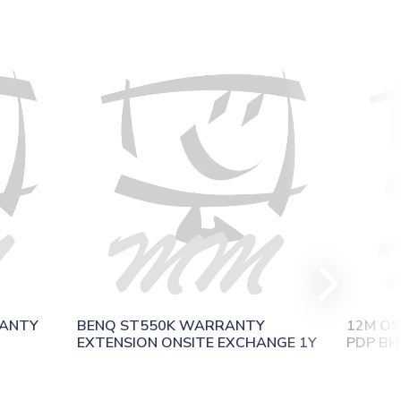
ANTY 
BENQ ST550K WARRANTY 
12M OS
EXTENSION ONSITE EXCHANGE 1Y
PDP BH