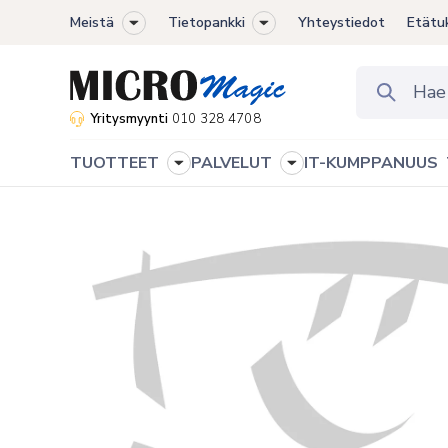
Meistä
Tietopankki
Yhteystiedot
Etätu
Toggle
Toggle
sub-
sub-
menu
menu
Yritysmyynti
010 328 4708
TUOTTEET
PALVELUT
IT-KUMPPANUUS
Toggle
Toggle
sub-
sub-
menu
menu