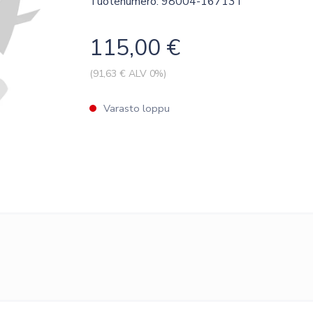
Tuotenumero: 98004-16713T
115,00
€
(
91,63
€ ALV 0%)
Varasto loppu