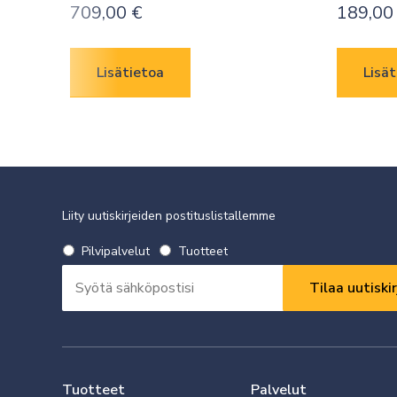
709,00
€
189,0
Lisätietoa
Lisät
Liity uutiskirjeiden postituslistallemme
Valitse
Pilvipalvelut
Tuotteet
uutiskirje
Sähköpostiosoite
*
*
Vaaditaan
Vaaditaan
Tuotteet
Palvelut