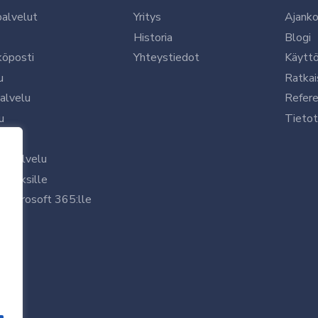
palvelut
Yritys
Ajanko
Historia
Blogi
köposti
Yhteystiedot
Käytt
u
Ratkai
palvelu
Refere
u
Tietot
le
uspalvelu
rityksille
 Microsoft 365:lle
/7