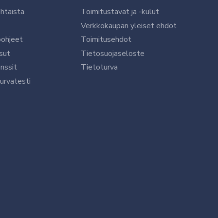
htaista
Toimitustavat ja -kulut
Verkkokaupan yleiset ehdot
öohjeet
Toimitusehdot
sut
Tietosuojaseloste
nssit
Tietoturva
urvatesti