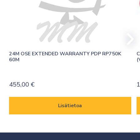
24M OSE EXTENDED WARRANTY PDP RP750K 
C
60M
(
455,00
€
1
Lisätietoa