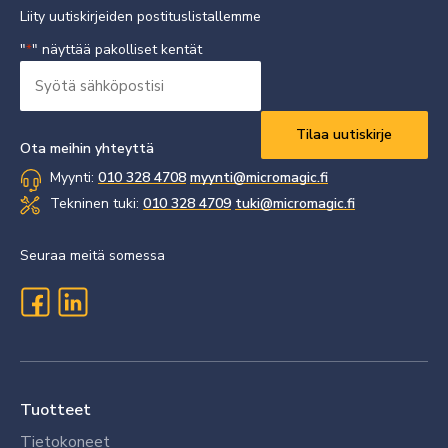
Liity uutiskirjeiden postituslistallemme
"
" näyttää pakolliset kentät
*
Syötä
sähköpostisi
Vaaditaan
*
Ota meihin yhteyttä
Myynti:
010 328 4708
myynti@micromagic.fi
Tekninen tuki:
010 328 4709
tuki@micromagic.fi
Seuraa meitä somessa
Tuotteet
Tietokoneet