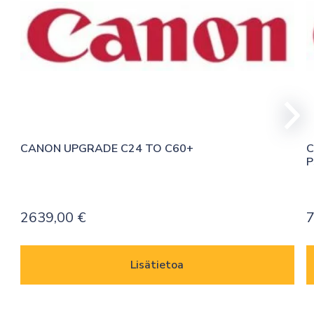
CANON UPGRADE C24 TO C60+
C
P
2639,00
€
7
Lisätietoa