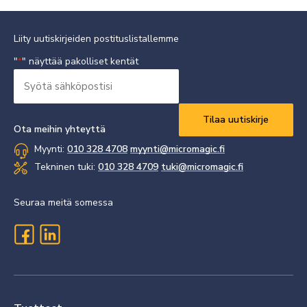
Liity uutiskirjeiden postituslistallemme
"
" näyttää pakolliset kentät
*
Syötä
sähköpostisi
Vaaditaan
*
Ota meihin yhteyttä
Myynti:
010 328 4708
myynti@micromagic.fi
Tekninen tuki:
010 328 4709
tuki@micromagic.fi
Seuraa meitä somessa