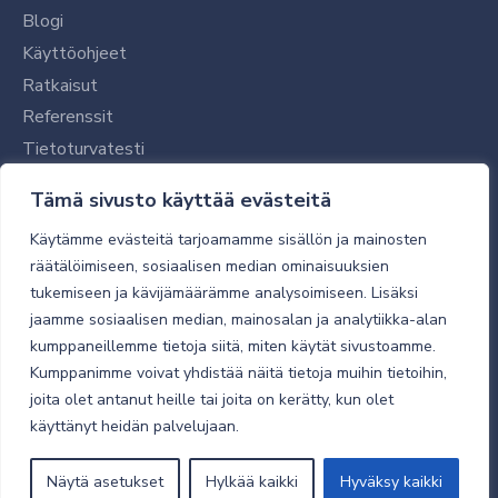
Blogi
Käyttöohjeet
Ratkaisut
Referenssit
Tietoturvatesti
Tilaajalle
Tämä sivusto käyttää evästeitä
Toimitustavat ja -kulut
Käytämme evästeitä tarjoamamme sisällön ja mainosten
Verkkokaupan yleiset ehdot
räätälöimiseen, sosiaalisen median ominaisuuksien
tukemiseen ja kävijämäärämme analysoimiseen. Lisäksi
Toimitusehdot
jaamme sosiaalisen median, mainosalan ja analytiikka-alan
Tietosuojaseloste
kumppaneillemme tietoja siitä, miten käytät sivustoamme.
Tietoturva
Kumppanimme voivat yhdistää näitä tietoja muihin tietoihin,
joita olet antanut heille tai joita on kerätty, kun olet
käyttänyt heidän palvelujaan.
© 2026 Micro Magic
Näytä asetukset
Hylkää kaikki
Hyväksy kaikki