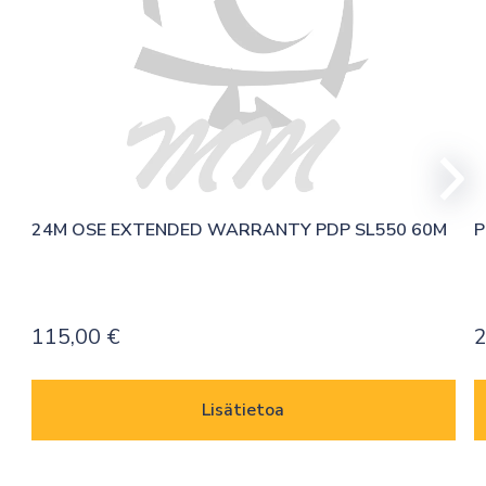
24M OSE EXTENDED WARRANTY PDP SL550 60M
P
115,00
€
2
Lisätietoa