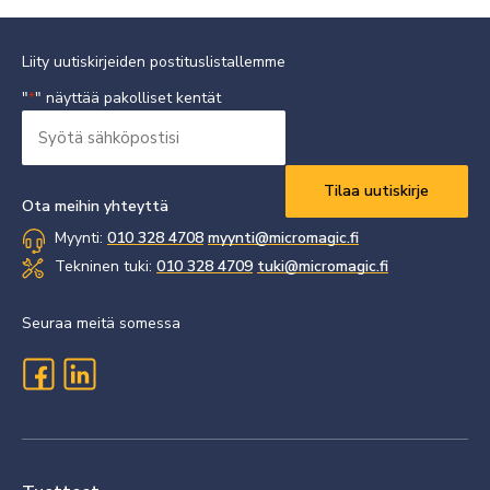
Liity uutiskirjeiden postituslistallemme
"
" näyttää pakolliset kentät
*
Syötä
sähköpostisi
Vaaditaan
*
Ota meihin yhteyttä
Myynti:
010 328 4708
myynti@micromagic.fi
Tekninen tuki:
010 328 4709
tuki@micromagic.fi
Seuraa meitä somessa