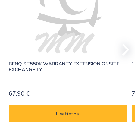
BENQ ST550K WARRANTY EXTENSION ONSITE 
1
EXCHANGE 1Y
67,90
€
7
Lisätietoa