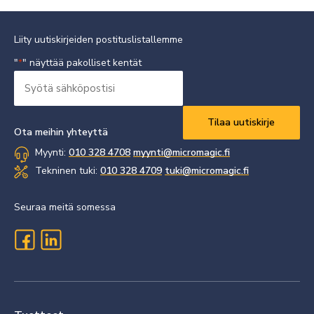
Liity uutiskirjeiden postituslistallemme
"
" näyttää pakolliset kentät
*
Syötä
sähköpostisi
Vaaditaan
*
Ota meihin yhteyttä
Myynti:
010 328 4708
myynti@micromagic.fi
Tekninen tuki:
010 328 4709
tuki@micromagic.fi
Seuraa meitä somessa