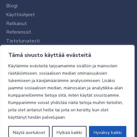
Blogi
Käyttöohjeet
Ratkaisut
Referenssit
Tietoturvatesti
Tilaajalle
Tämä sivusto käyttää evästeitä
Toimitustavat ja -kulut
Käytämme evästeitä tarjoamamme sisällön ja mainosten
Verkkokaupan yleiset ehdot
räätälöimiseen, sosiaalisen median ominaisuuksien
tukemiseen ja kävijämäärämme analysoimiseen. Lisäksi
Toimitusehdot
jaamme sosiaalisen median, mainosalan ja analytiikka-alan
Tietosuojaseloste
kumppaneillemme tietoja siitä, miten käytät sivustoamme.
Tietoturva
Kumppanimme voivat yhdistää näitä tietoja muihin tietoihin,
joita olet antanut heille tai joita on kerätty, kun olet
käyttänyt heidän palvelujaan.
© 2026 Micro Magic
Näytä asetukset
Hylkää kaikki
Hyväksy kaikki