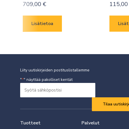
709,00
€
115,0
Lisätietoa
Lisät
Liity uutiskirjeiden postituslistallemme
"
" näyttää pakolliset kentät
*
Syötä
sähköpostisi
Vaaditaan
*
Tuotteet
Palvelut