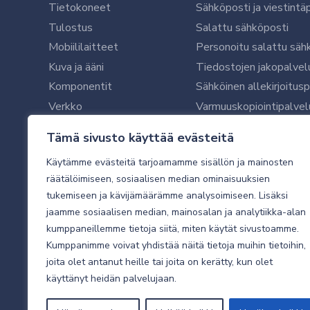
Tietokoneet
Sähköposti ja viestintä
Tulostus
Salattu sähköposti
Mobiililaitteet
Personoitu salattu säh
Kuva ja ääni
Tiedostojen jakopalvel
Komponentit
Sähköinen allekirjoitus
Verkko
Varmuuskopiointipalvel
Ohjelmistot
Microsoft 365 yrityksil
Tämä sivusto käyttää evästeitä
Oheislaitteet
Microsoft 365 -varmist
Käytämme evästeitä tarjoamamme sisällön ja mainosten
WithSecure tietoturva y
räätälöimiseen, sosiaalisen median ominaisuuksien
WithSecuren tietoturva
tukemiseen ja kävijämäärämme analysoimiseen. Lisäksi
Käyttäjätukipalvelu
jaamme sosiaalisen median, mainosalan ja analytiikka-alan
Tietoturvakartoitus
kumppaneillemme tietoja siitä, miten käytät sivustoamme.
Sähköpostikartoitus
Kumppanimme voivat yhdistää näitä tietoja muihin tietoihin,
joita olet antanut heille tai joita on kerätty, kun olet
Valvottu tietoturva 24
käyttänyt heidän palvelujaan.