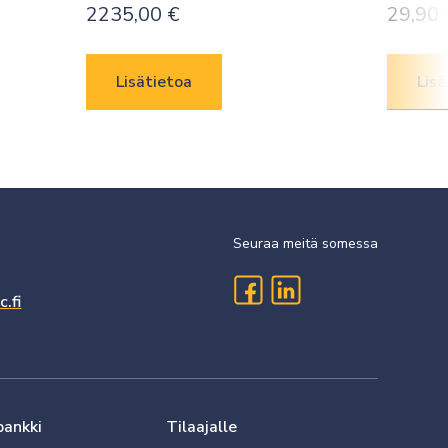
2235,00
€
29,90
Lisätietoa
Lisä
Seuraa meitä somessa
.fi
pankki
Tilaajalle