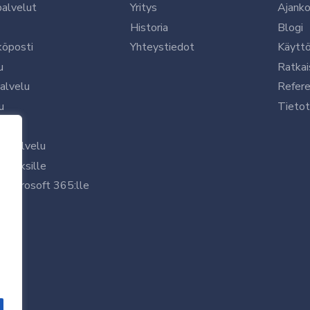
palvelut
Yritys
Ajanko
Historia
Blogi
köposti
Yhteystiedot
Käytt
u
Ratkai
palvelu
Refere
u
Tietot
le
uspalvelu
rityksille
 Microsoft 365:lle
/7