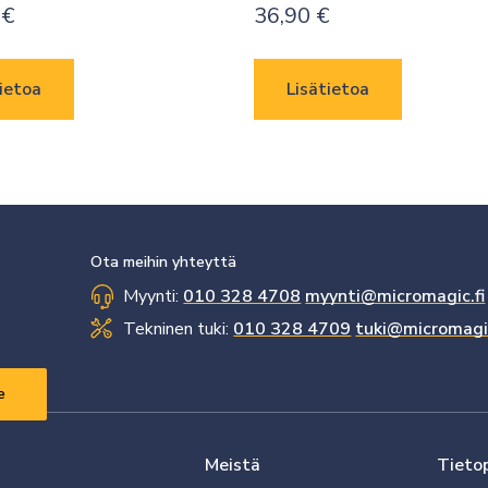
0
€
36,90
€
ietoa
Lisätietoa
Ota meihin yhteyttä
Myynti:
010 328 4708
myynti@micromagic.fi
Tekninen tuki:
010 328 4709
tuki@micromagic
Meistä
Tieto