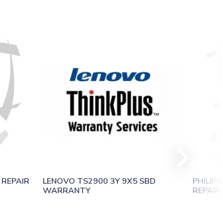
 REPAIR
LENOVO TS2900 3Y 9X5 SBD 
PHILIPS
WARRANTY
REPAIR