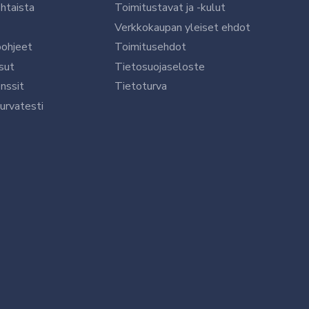
htaista
Toimitustavat ja -kulut
Verkkokaupan yleiset ehdot
öohjeet
Toimitusehdot
sut
Tietosuojaseloste
nssit
Tietoturva
urvatesti