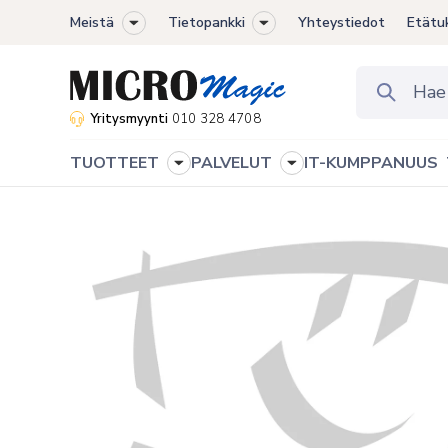
Meistä
Tietopankki
Yhteystiedot
Etätu
Toggle
Toggle
sub-
sub-
menu
menu
Yritysmyynti
010 328 4708
TUOTTEET
PALVELUT
IT-KUMPPANUUS
Toggle
Toggle
sub-
sub-
menu
menu