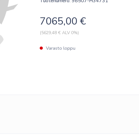
Tuotenumero: 98507-H34731
7065,00
€
(
5629,48
€ ALV 0%)
Varasto loppu