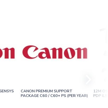
SENSYS 
CANON PREMIUM SUPPORT 
12M OS
PACKAGE C60 / C60+ PS (PER YEAR)
PDP IL