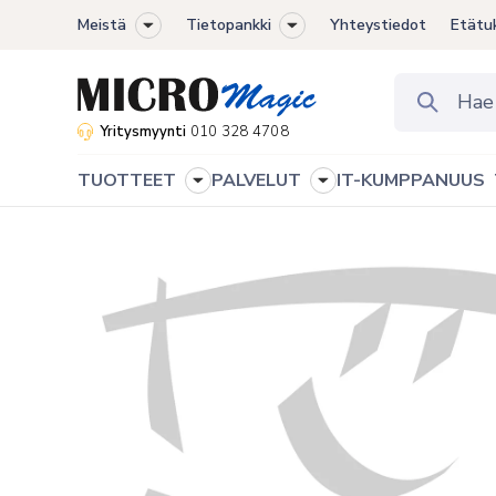
Meistä
Tietopankki
Yhteystiedot
Etätu
Toggle
Toggle
sub-
sub-
menu
menu
Yritysmyynti
010 328 4708
TUOTTEET
PALVELUT
IT-KUMPPANUUS
Toggle
Toggle
sub-
sub-
menu
menu