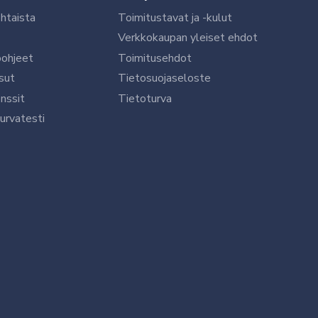
htaista
Toimitustavat ja -kulut
Verkkokaupan yleiset ehdot
öohjeet
Toimitusehdot
sut
Tietosuojaseloste
nssit
Tietoturva
urvatesti