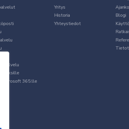
palvelut
Yritys
Ajanko
Historia
Blogi
köposti
Yhteystiedot
Käytt
u
Ratkai
palvelu
Refere
u
Tietot
le
uspalvelu
rityksille
 Microsoft 365:lle
/7