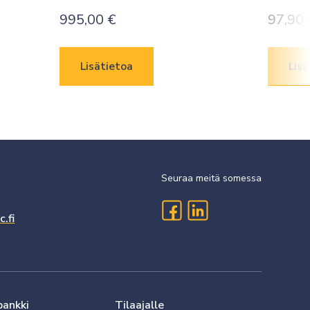
995,00
€
97,90
Lisätietoa
Lisä
Seuraa meitä somessa
.fi
pankki
Tilaajalle