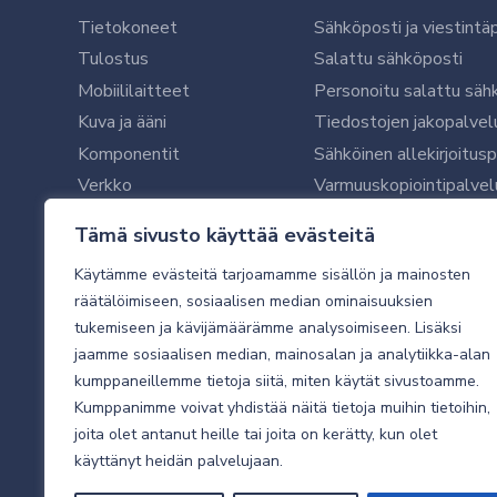
Tietokoneet
Sähköposti ja viestintä
Tulostus
Salattu sähköposti
Mobiililaitteet
Personoitu salattu säh
Kuva ja ääni
Tiedostojen jakopalvel
Komponentit
Sähköinen allekirjoitus
Verkko
Varmuuskopiointipalvel
Ohjelmistot
Microsoft 365 yrityksil
Tämä sivusto käyttää evästeitä
Oheislaitteet
Microsoft 365 -varmist
Käytämme evästeitä tarjoamamme sisällön ja mainosten
WithSecure tietoturva y
räätälöimiseen, sosiaalisen median ominaisuuksien
WithSecuren tietoturva
tukemiseen ja kävijämäärämme analysoimiseen. Lisäksi
Käyttäjätukipalvelu
jaamme sosiaalisen median, mainosalan ja analytiikka-alan
Tietoturvakartoitus
kumppaneillemme tietoja siitä, miten käytät sivustoamme.
Sähköpostikartoitus
Kumppanimme voivat yhdistää näitä tietoja muihin tietoihin,
joita olet antanut heille tai joita on kerätty, kun olet
Valvottu tietoturva 24
käyttänyt heidän palvelujaan.