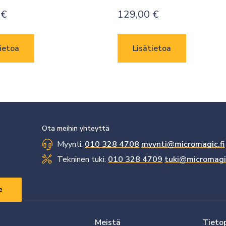
0
€
129,00
€
ietoa
Lisätietoa
Ota meihin yhteyttä
Myynti:
010 328 4708
myynti@micromagic.fi
Tekninen tuki:
010 328 4709
tuki@micromagic
Meistä
Tieto