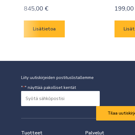
845,00
€
199,0
Lisätietoa
Lisät
Liity uutiskirjeiden postituslistallemme
"
" näyttää pakolliset kentät
*
Syötä
sähköpostisi
Vaaditaan
*
Tuotteet
Palvelut