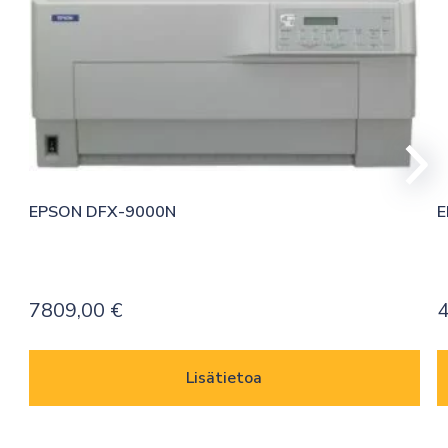
EPSON DFX-9000N
E
7809,00
€
4
Lisätietoa