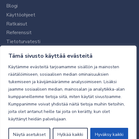
Blogi
Käyttöohjeet
Ratkaisut
Referenssit
Tietoturvatesti
Tilaajalle
Tämä sivusto käyttää evästeitä
Toimitustavat ja -kulut
Käytämme evästeitä tarjoamamme sisällön ja mainosten
Verkkokaupan yleiset ehdot
räätälöimiseen, sosiaalisen median ominaisuuksien
tukemiseen ja kävijämäärämme analysoimiseen. Lisäksi
Toimitusehdot
jaamme sosiaalisen median, mainosalan ja analytiikka-alan
Tietosuojaseloste
kumppaneillemme tietoja siitä, miten käytät sivustoamme.
Tietoturva
Kumppanimme voivat yhdistää näitä tietoja muihin tietoihin,
joita olet antanut heille tai joita on kerätty, kun olet
käyttänyt heidän palvelujaan.
© 2026 Micro Magic
Näytä asetukset
Hylkää kaikki
Hyväksy kaikki