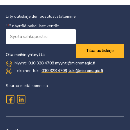
Liity uutiskirjeiden postituslistallemme
"
" näyttää pakolliset kentät
*
Syötä
sähköpostisi
Vaaditaan
*
Ota meihin yhteyttä
Myynti:
010 328 4708
myynti@micromagic.fi
Tekninen tuki:
010 328 4709
tuki@micromagic.fi
Seuraa meitä somessa