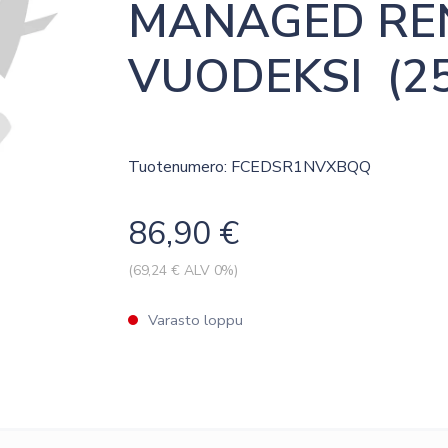
MANAGED REN
VUODEKSI  (25
Tuotenumero: FCEDSR1NVXBQQ
86,90
€
(
69,24
€ ALV 0%)
Varasto loppu