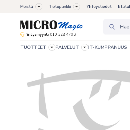
Meistä
Tietopankki
Yhteystiedot
Etätu
Toggle
Toggle
sub-
sub-
menu
menu
Yritysmyynti
010 328 4708
TUOTTEET
PALVELUT
IT-KUMPPANUUS
Toggle
Toggle
sub-
sub-
menu
menu