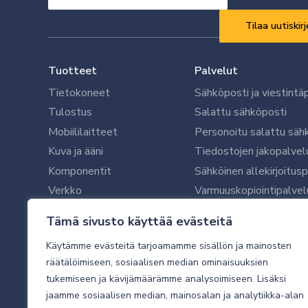
sähköpostisi
Vaaditaan
*
Tuotteet
Palvelut
Tietokoneet
Sähköposti ja viestintä
Tulostus
Salattu sähköposti
Mobiililaitteet
Personoitu salattu säh
Kuva ja ääni
Tiedostojen jakopalvel
Komponentit
Sähköinen allekirjoitus
Verkko
Varmuuskopiointipalvel
Ohjelmistot
Microsoft 365 yrityksil
Tämä sivusto käyttää evästeitä
Oheislaitteet
Microsoft 365 -varmist
Käytämme evästeitä tarjoamamme sisällön ja mainosten
WithSecure tietoturva y
räätälöimiseen, sosiaalisen median ominaisuuksien
WithSecuren tietoturva
tukemiseen ja kävijämäärämme analysoimiseen. Lisäksi
Käyttäjätukipalvelu
jaamme sosiaalisen median, mainosalan ja analytiikka-alan