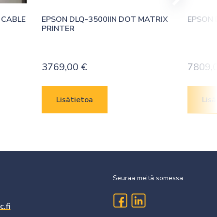
CABLE 
EPSON DLQ-3500IIN DOT MATRIX 
EPSON 
PRINTER
3769,00
€
7809,
Lisätietoa
Lisä
Seuraa meitä somessa
.fi