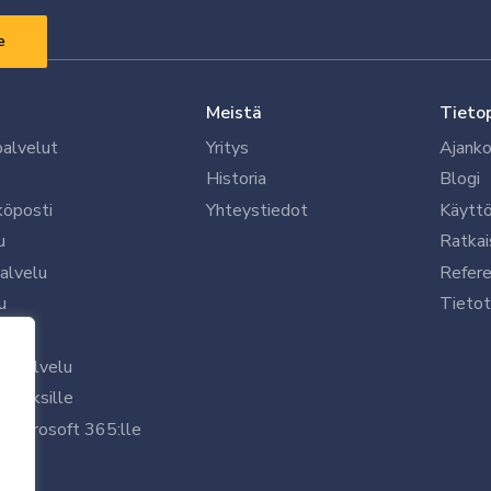
Meistä
Tieto
palvelut
Yritys
Ajanko
Historia
Blogi
köposti
Yhteystiedot
Käytt
u
Ratkai
palvelu
Refere
u
Tietot
le
uspalvelu
rityksille
 Microsoft 365:lle