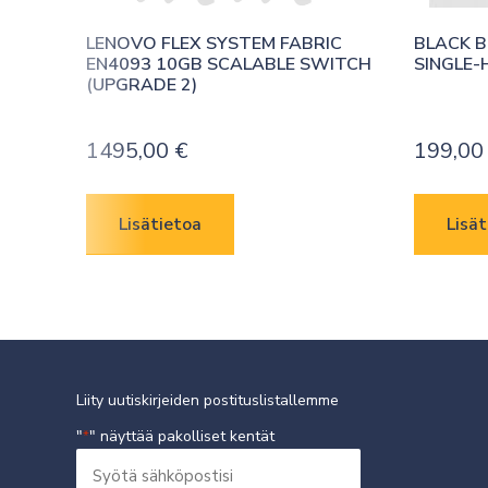
LENOVO FLEX SYSTEM FABRIC 
BLACK B
EN4093 10GB SCALABLE SWITCH 
SINGLE-
(UPGRADE 2)
1495,00
€
199,0
Lisätietoa
Lisät
Liity uutiskirjeiden postituslistallemme
"
" näyttää pakolliset kentät
*
Syötä