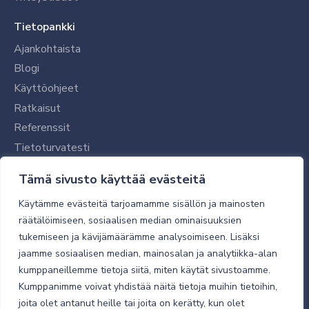
Tietopankki
Ajankohtaista
Blogi
Käyttöohjeet
Ratkaisut
Referenssit
Tietoturvatesti
Tilaajalle
Tämä sivusto käyttää evästeitä
Toimitustavat ja -kulut
Käytämme evästeitä tarjoamamme sisällön ja mainosten
Verkkokaupan yleiset ehdot
räätälöimiseen, sosiaalisen median ominaisuuksien
tukemiseen ja kävijämäärämme analysoimiseen. Lisäksi
Toimitusehdot
jaamme sosiaalisen median, mainosalan ja analytiikka-alan
Tietosuojaseloste
kumppaneillemme tietoja siitä, miten käytät sivustoamme.
Tietoturva
Kumppanimme voivat yhdistää näitä tietoja muihin tietoihin,
joita olet antanut heille tai joita on kerätty, kun olet