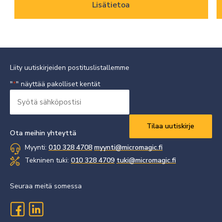
Lisätietoa
Liity uutiskirjeiden postituslistallemme
"
" näyttää pakolliset kentät
*
Syötä
sähköpostisi
Vaaditaan
*
Ota meihin yhteyttä
Myynti:
010 328 4708
myynti@micromagic.fi
Tekninen tuki:
010 328 4709
tuki@micromagic.fi
Seuraa meitä somessa