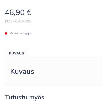
46,90
€
(
37,37
€ ALV 0%)
Varasto loppu
KUVAUS
Kuvaus
Tutustu myös