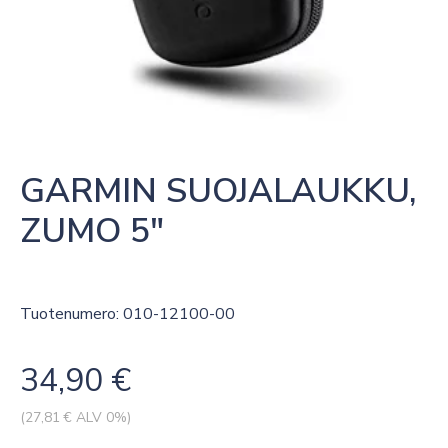
GARMIN SUOJALAUKKU, 
ZUMO 5″
Tuotenumero: 010-12100-00
34,90
€
(
27,81
€ ALV 0%)