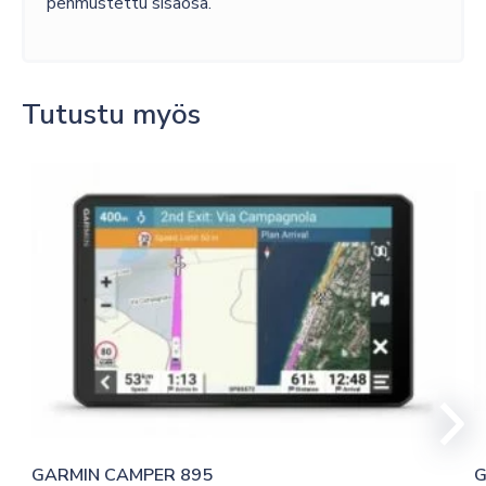
pehmustettu sisäosa.
Tutustu myös
GARMIN CAMPER 895 
G