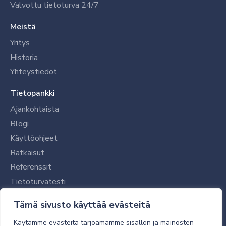
Valvottu tietoturva 24/7
Meistä
Yritys
Historia
Yhteystiedot
Tietopankki
Ajankohtaista
Blogi
Käyttöohjeet
Ratkaisut
Referenssit
Tietoturvatesti
Tilaajalle
Tämä sivusto käyttää evästeitä
Toimitustavat ja -kulut
Käytämme evästeitä tarjoamamme sisällön ja mainosten