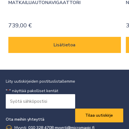
MATKAILUAUTONAVIGAATTORI
N
739,00
€
3
Lisätietoa
Liity uutiskirjeiden postituslistallemme
"
" näyttää pakolliset kentät
*
Syötä
sähköpostisi
Vaaditaan
*
Ota meihin yhteyttä
Myynti:
010 328 4708
myynti@micromagic.fi