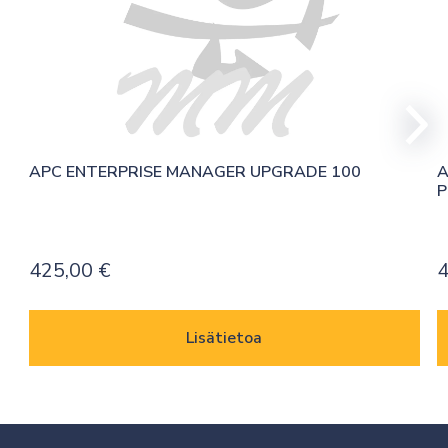
APC ENTERPRISE MANAGER UPGRADE 100
A
P
425,00
€
Lisätietoa