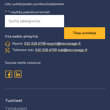
Liity uutiskirjeiden postituslistallemme
"
" näyttää pakolliset kentät
*
Syötä
sähköpostisi
Vaaditaan
*
Ota meihin yhteyttä
Myynti:
010 328 4708
myynti@micromagic.fi
Tekninen tuki:
010 328 4709
tuki@micromagic.fi
Seuraa meitä somessa
Tuotteet
Tietokoneet