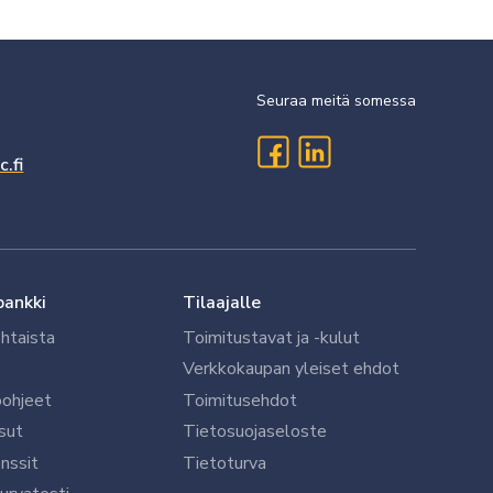
Seuraa meitä somessa
.fi
pankki
Tilaajalle
htaista
Toimitustavat ja -kulut
Verkkokaupan yleiset ehdot
öohjeet
Toimitusehdot
sut
Tietosuojaseloste
nssit
Tietoturva