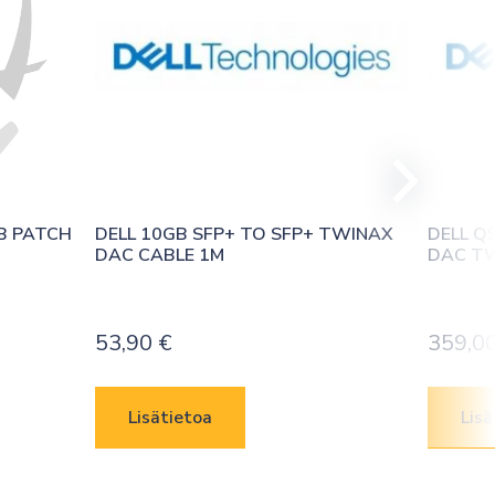
 PATCH 
DELL 10GB SFP+ TO SFP+ TWINAX 
DELL Q
DAC CABLE 1M
DAC T
53,90
€
359,0
Lisätietoa
Lisä