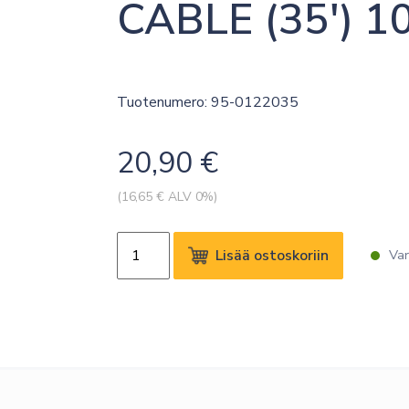
CABLE (35′) 1
Tuotenumero: 95-0122035
20,90
€
(
16,65
€ ALV 0%)
KRAMER
Lisää ostoskoriin
Var
C-
A35M/2RAM-
35
3.5MM
STEREO
AUDIO
TO