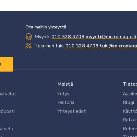
Ota meihin yhteyttä
Myynti:
010 328 4708
myynti@micromagic.fi
Tekninen tuki:
010 328 4709
tuki@micromagic
Meistä
Tieto
palvelut
Yritys
Ajanko
Historia
Blogi
köposti
Yhteystiedot
Käytt
u
Ratkai
palvelu
Refere