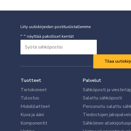
Liity uutiskirjeiden postituslistallemme
"
" näyttää pakolliset kentät
*
Syötä
sähköpostisi
Vaaditaan
*
Tuotteet
Palvelut
Tietokoneet
Sähköposti ja viestintä
Tulostus
Salattu sähköposti
Mobiililaitteet
Personoitu salattu säh
Kuva ja ääni
Tiedostojen jakopalvel
Komponentit
Sähköinen allekirjoitus