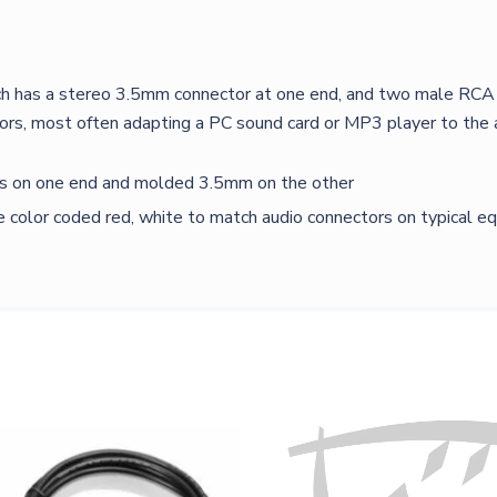
TWO
RCA
(MALE
has a stereo 3.5mm connector at one end, and two male RCA co
-
, most often adapting a PC sound card or MP3 player to the au
MALE)
CABLE
As on one end and molded 3.5mm on the other
(35')
 color coded red, white to match audio connectors on typical e
10.7M
määrä