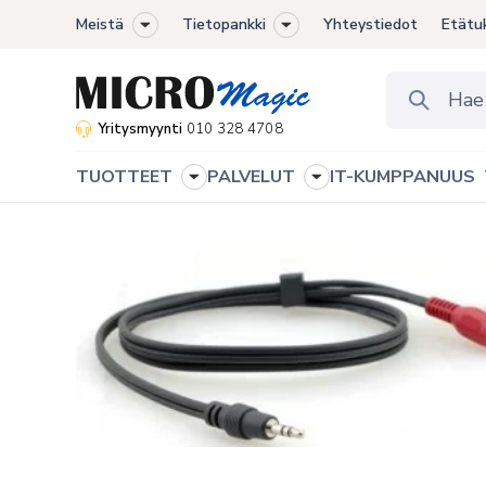
Meistä
Tietopankki
Yhteystiedot
Etätu
Toggle
Toggle
sub-
sub-
menu
menu
Yritysmyynti
010 328 4708
TUOTTEET
PALVELUT
IT-KUMPPANUUS
Toggle
Toggle
sub-
sub-
menu
menu