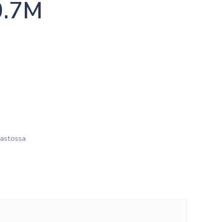
0.7M
astossa