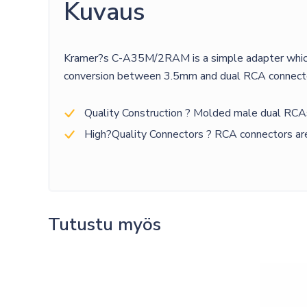
Kuvaus
Kramer?s C-A35M/2RAM is a simple adapter which 
conversion between 3.5mm and dual RCA connectors
Quality Construction ? Molded male dual RC
High?Quality Connectors ? RCA connectors are
Tutustu myös