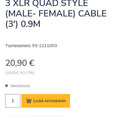
3 XLR QUAD STYLE 
(MALE- FEMALE) CABLE 
(3′) 0.9M
Tuotenumero: 95-1211003
20,90
€
(
16.65
€ ALV 0%)
Varastossa
KRAMER
Lisää ostoskoriin
C-
XLQM/XLQF-