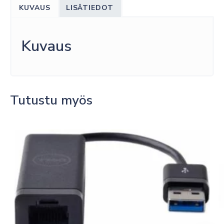
3
KUVAUS
LISÄTIEDOT
XLR
QUAD
STYLE
Kuvaus
(MALE-
FEMALE)
CABLE
(3')
Tutustu myös
0.9M
määrä