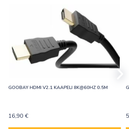
määrä
GOOBAY HDMI V2.1 KAAPELI 8K@60HZ 0.5M
G
16,90
€
5