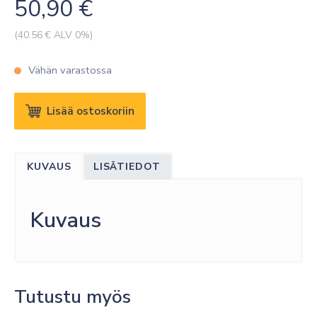
50,90
€
(
40.56
€ ALV 0%)
Vähän varastossa
KRAMER
Lisää ostoskoriin
C-
XLQM/XLQF-
50
KUVAUS
LISÄTIEDOT
XLR
QUAD
STYLE
Kuvaus
(MALE-
FEMALE)
CABLE
(50')
Tutustu myös
15.2M