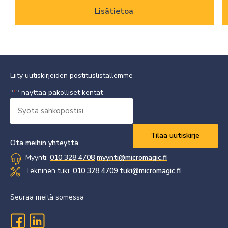
Lisätietoa
Liity uutiskirjeiden postituslistallemme
"
" näyttää pakolliset kentät
*
Syötä
sähköpostisi
Vaaditaan
*
Ota meihin yhteyttä
Myynti:
010 328 4708
myynti@micromagic.fi
Tekninen tuki:
010 328 4709
tuki@micromagic.fi
Seuraa meitä somessa