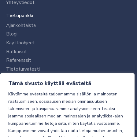
Yhteystiedot
Tietopankki
Ajankohtaista
Blogi
Käyttöohjeet
Ratkaisut
Referenssit
Tietoturvatesti
Tilaajalle
Tämä sivusto käyttää evästeitä
Toimitustavat ja -kulut
Käytämme evästeitä tarjoamamme sisällön ja mainosten
Verkkokaupan yleiset ehdot
räätälöimiseen, sosiaalisen median ominaisuuksien
tukemiseen ja kävijämäärämme analysoimiseen. Lisäksi
Toimitusehdot
jaamme sosiaalisen median, mainosalan ja analytiikka-alan
Tietosuojaseloste
kumppaneillemme tietoja siitä, miten käytät sivustoamme.
Tietoturva
Kumppanimme voivat yhdistää näitä tietoja muihin tietoihin,