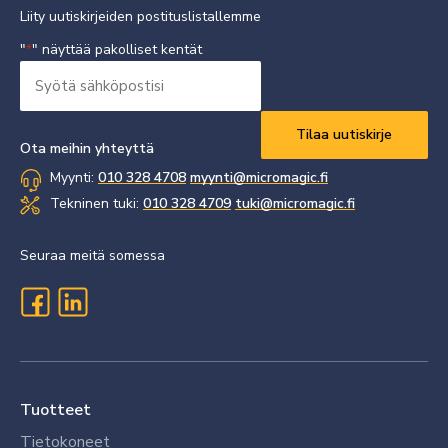
Liity uutiskirjeiden postituslistallemme
"
" näyttää pakolliset kentät
*
Syötä
sähköpostisi
Vaaditaan
*
Ota meihin yhteyttä
Myynti:
010 328 4708
myynti@micromagic.fi
Tekninen tuki:
010 328 4709
tuki@micromagic.fi
Seuraa meitä somessa
Tuotteet
Tietokoneet