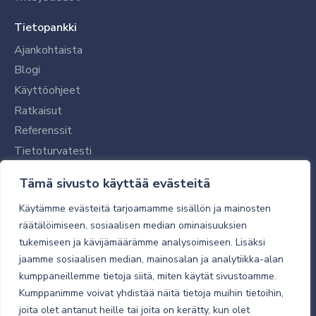
Tietopankki
Ajankohtaista
Blogi
Käyttöohjeet
Ratkaisut
Referenssit
Tietoturvatesti
Tilaajalle
Tämä sivusto käyttää evästeitä
Toimitustavat ja -kulut
Käytämme evästeitä tarjoamamme sisällön ja mainosten
Verkkokaupan yleiset ehdot
räätälöimiseen, sosiaalisen median ominaisuuksien
tukemiseen ja kävijämäärämme analysoimiseen. Lisäksi
Toimitusehdot
jaamme sosiaalisen median, mainosalan ja analytiikka-alan
Tietosuojaseloste
kumppaneillemme tietoja siitä, miten käytät sivustoamme.
Tietoturva
Kumppanimme voivat yhdistää näitä tietoja muihin tietoihin,
joita olet antanut heille tai joita on kerätty, kun olet