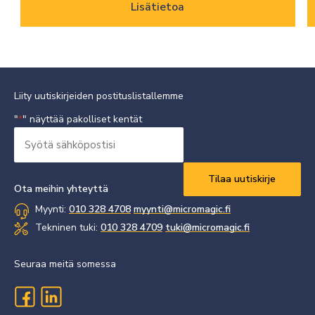
Lisätietoa
Liity uutiskirjeiden postituslistallemme
"
" näyttää pakolliset kentät
*
Syötä
sähköpostisi
Vaaditaan
*
Ota meihin yhteyttä
Myynti:
010 328 4708
myynti@micromagic.fi
Tekninen tuki:
010 328 4709
tuki@micromagic.fi
Seuraa meitä somessa