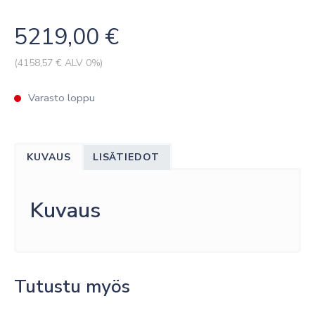
5219,00
€
(
4158,57
€ ALV 0%)
Varasto loppu
KUVAUS
LISÄTIEDOT
Kuvaus
Tutustu myös