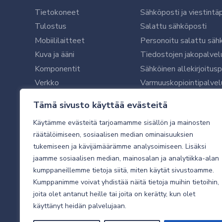
Tietokoneet
Sähköposti ja viestintä
Tulostus
Salattu sähköposti
Mobiililaitteet
Personoitu salattu säh
Kuva ja ääni
Tiedostojen jakopalvel
Komponentit
Sähköinen allekirjoitus
Verkko
Varmuuskopiointipalvel
Ohjelmistot
Microsoft 365 yrityksil
Tämä sivusto käyttää evästeitä
Oheislaitteet
Microsoft 365 -varmist
Käytämme evästeitä tarjoamamme sisällön ja mainosten
WithSecure tietoturva y
räätälöimiseen, sosiaalisen median ominaisuuksien
WithSecuren tietoturva
tukemiseen ja kävijämäärämme analysoimiseen. Lisäksi
Käyttäjätukipalvelu
jaamme sosiaalisen median, mainosalan ja analytiikka-alan
Tietoturvakartoitus
kumppaneillemme tietoja siitä, miten käytät sivustoamme.
Sähköpostikartoitus
Kumppanimme voivat yhdistää näitä tietoja muihin tietoihin,
joita olet antanut heille tai joita on kerätty, kun olet
Valvottu tietoturva 24
käyttänyt heidän palvelujaan.