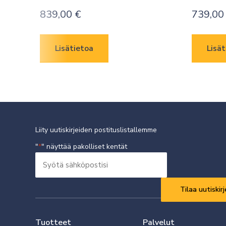
839,00
€
739,0
Lisätietoa
Lisät
Liity uutiskirjeiden postituslistallemme
"
" näyttää pakolliset kentät
*
Syötä
sähköpostisi
Vaaditaan
*
Tuotteet
Palvelut