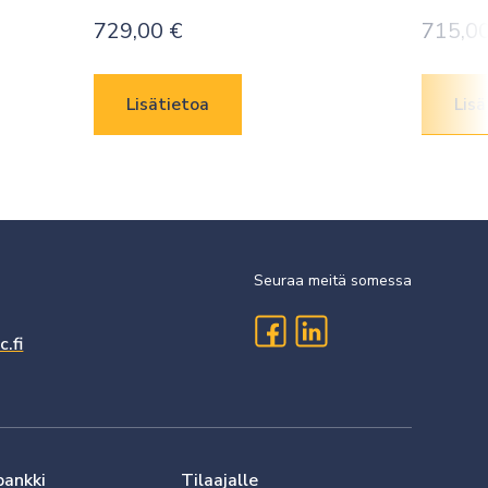
729,00
€
715,0
Lisätietoa
Lisä
Seuraa meitä somessa
.fi
pankki
Tilaajalle