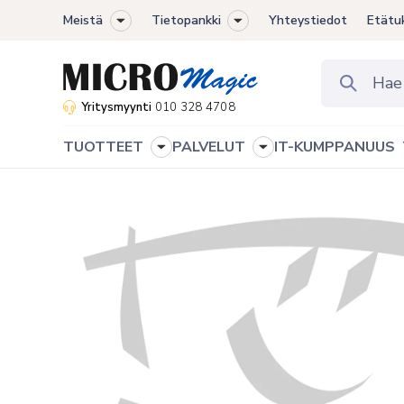
Meistä
Tietopankki
Yhteystiedot
Etätu
Toggle
Toggle
sub-
sub-
menu
menu
Yritysmyynti
010 328 4708
TUOTTEET
PALVELUT
IT-KUMPPANUUS
Toggle
Toggle
sub-
sub-
menu
menu