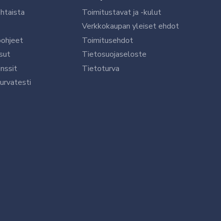
htaista
Toimitustavat ja -kulut
Verkkokaupan yleiset ehdot
öohjeet
Toimitusehdot
sut
Tietosuojaseloste
nssit
Tietoturva
urvatesti