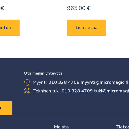
0
€
965,00
€
ietoa
Lisätietoa
Ota meihin yhteyttä
Myynti:
010 328 4708
myynti@micromagic.fi
Tekninen tuki:
010 328 4709
tuki@micromagic
Meistä
Tieto