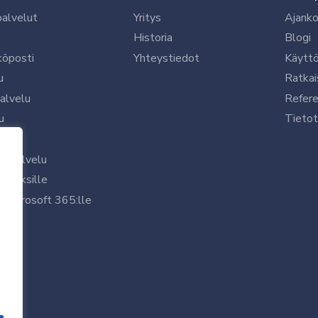
palvelut
Yritys
Ajanko
Historia
Blogi
köposti
Yhteystiedot
Käytt
u
Ratkai
palvelu
Refere
u
Tietot
le
uspalvelu
rityksille
 Microsoft 365:lle
/7