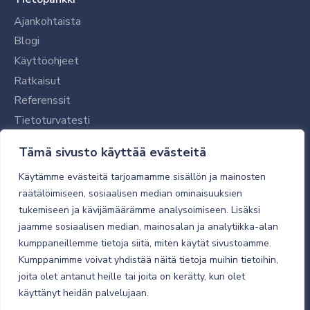
Ajankohtaista
Blogi
Käyttöohjeet
Ratkaisut
Referenssit
Tietoturvatesti
Tilaajalle
Tämä sivusto käyttää evästeitä
Toimitustavat ja -kulut
Käytämme evästeitä tarjoamamme sisällön ja mainosten
Verkkokaupan yleiset ehdot
räätälöimiseen, sosiaalisen median ominaisuuksien
tukemiseen ja kävijämäärämme analysoimiseen. Lisäksi
Toimitusehdot
jaamme sosiaalisen median, mainosalan ja analytiikka-alan
Tietosuojaseloste
kumppaneillemme tietoja siitä, miten käytät sivustoamme.
Tietoturva
Kumppanimme voivat yhdistää näitä tietoja muihin tietoihin,
joita olet antanut heille tai joita on kerätty, kun olet
käyttänyt heidän palvelujaan.