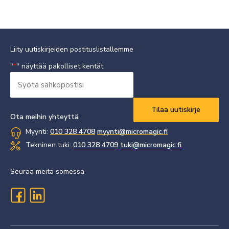
Liity uutiskirjeiden postituslistallemme
"
" näyttää pakolliset kentät
*
Syötä
sähköpostisi
Vaaditaan
*
Ota meihin yhteyttä
Myynti:
010 328 4708
myynti@micromagic.fi
Tekninen tuki:
010 328 4709
tuki@micromagic.fi
Seuraa meitä somessa