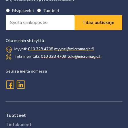
Valitse
Pilvipalvelut
Tuotteet
uutiskirje
Sähköpostiosoite
*
*
Vaaditaan
Vaaditaan
Ota meihin yhteyttä
Myynti:
010 328 4708
myynti@micromagic.fi
Tekninen tuki:
010 328 4709
tuki@micromagic.fi
Seuraa meitä somessa
Tuotteet
Tietokoneet