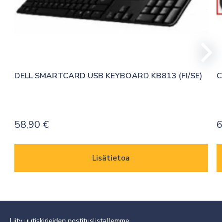
DELL SMARTCARD USB KEYBOARD KB813 (FI/SE)
C
58,90
€
6
Lisätietoa
Liity uutiskirjeiden postituslistallemme