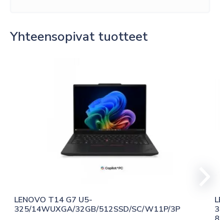
Yhteensopivat tuotteet
LENOVO T14 G7 U5-
L
325/14WUXGA/32GB/512SSD/SC/W11P/3P
3
8