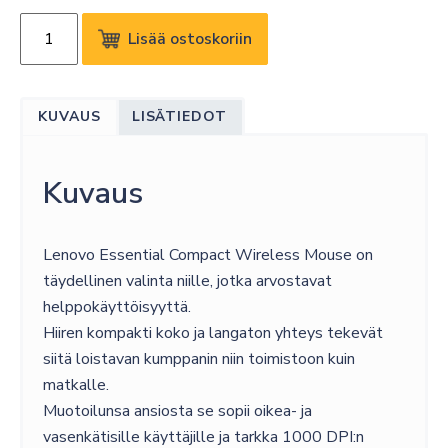
LENOVO
Lisää ostoskoriin
ESSENTIAL
WIRELESS
COMPACT
KUVAUS
LISÄTIEDOT
MOUSE
määrä
Kuvaus
Lenovo Essential Compact Wireless Mouse on
täydellinen valinta niille, jotka arvostavat
helppokäyttöisyyttä.
Hiiren kompakti koko ja langaton yhteys tekevät
siitä loistavan kumppanin niin toimistoon kuin
matkalle.
Muotoilunsa ansiosta se sopii oikea- ja
vasenkätisille käyttäjille ja tarkka 1000 DPI:n