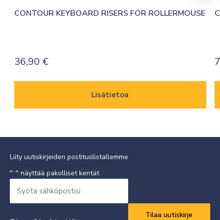
CONTOUR KEYBOARD RISERS FOR ROLLERMOUSE
C
36,90
€
7
Lisätietoa
Liity uutiskirjeiden postituslistallemme
"
" näyttää pakolliset kentät
*
Syötä
sähköpostisi
Vaaditaan
*