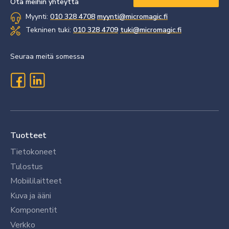
Ota meihin yhteyttä
Myynti:
010 328 4708
myynti@micromagic.fi
Tekninen tuki:
010 328 4709
tuki@micromagic.fi
Seuraa meitä somessa
Tuotteet
Tietokoneet
Tulostus
Mobiililaitteet
Kuva ja ääni
Komponentit
Verkko