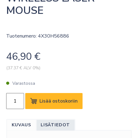
MOUSE
Tuotenumero: 4X30H56886
46,90
€
(
37.37
€ ALV 0%)
Varastossa
LENOVO
Lisää ostoskoriin
PROFESSIONAL
WIRELESS
LASER
KUVAUS
LISÄTIEDOT
MOUSE
määrä