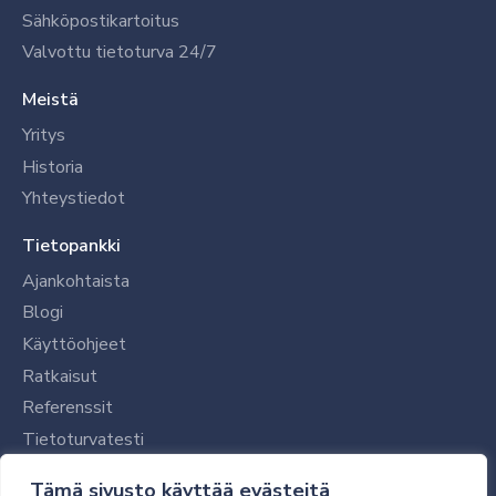
Sähköpostikartoitus
Valvottu tietoturva 24/7
Meistä
Yritys
Historia
Yhteystiedot
Tietopankki
Ajankohtaista
Blogi
Käyttöohjeet
Ratkaisut
Referenssit
Tietoturvatesti
Tilaajalle
Tämä sivusto käyttää evästeitä