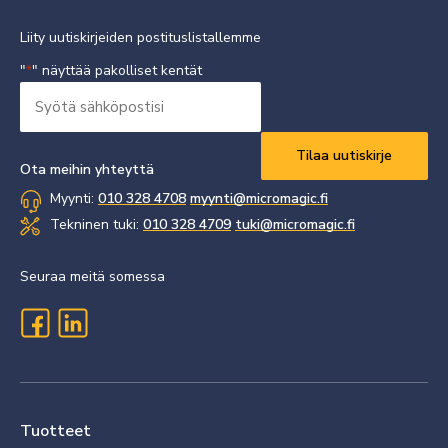
Liity uutiskirjeiden postituslistallemme
"
" näyttää pakolliset kentät
*
Syötä
sähköpostisi
Vaaditaan
*
Ota meihin yhteyttä
Myynti:
010 328 4708
myynti@micromagic.fi
Tekninen tuki:
010 328 4709
tuki@micromagic.fi
Seuraa meitä somessa
Tuotteet