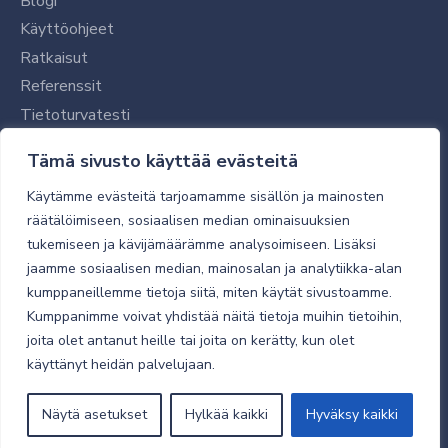
Blogi
Käyttöohjeet
Ratkaisut
Referenssit
Tietoturvatesti
Tilaajalle
Tämä sivusto käyttää evästeitä
Toimitustavat ja -kulut
Käytämme evästeitä tarjoamamme sisällön ja mainosten
Verkkokaupan yleiset ehdot
räätälöimiseen, sosiaalisen median ominaisuuksien
tukemiseen ja kävijämäärämme analysoimiseen. Lisäksi
Toimitusehdot
jaamme sosiaalisen median, mainosalan ja analytiikka-alan
Tietosuojaseloste
kumppaneillemme tietoja siitä, miten käytät sivustoamme.
Tietoturva
Kumppanimme voivat yhdistää näitä tietoja muihin tietoihin,
joita olet antanut heille tai joita on kerätty, kun olet
käyttänyt heidän palvelujaan.
© 2026 Micro Magic
Näytä asetukset
Hylkää kaikki
Hyväksy kaikki