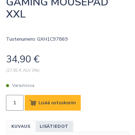
GAMING MOUSEPAD 
XXL
Tuotenumero: GXH1C97869
34,90
€
(
27.81
€ ALV 0%)
Varastossa
LENOVO
Lisää ostoskoriin
LEGION
GAMING
MOUSEPAD
KUVAUS
LISÄTIEDOT
XXL