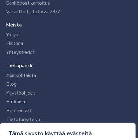
Sähköpostikartoitus
Valvottu tietoturva 24/7
Meistä
Yritys
Historia
Yhteystiedot
Tietopankki
Ajankohtaista
Blogi
Käyttöohjeet
Ratkaisut
Referenssit
Tietoturvatesti
Tilaajalle
Tämä sivusto käyttää evästeitä