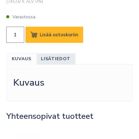
(
745.02
€ ALV 0%)
Varastossa
LENOVO
Lisää ostoskoriin
NVIDIA
RTX
2000
KUVAUS
LISÄTIEDOT
ADA
16GB,
4XMDP
Kuvaus
määrä
Yhteensopivat tuotteet