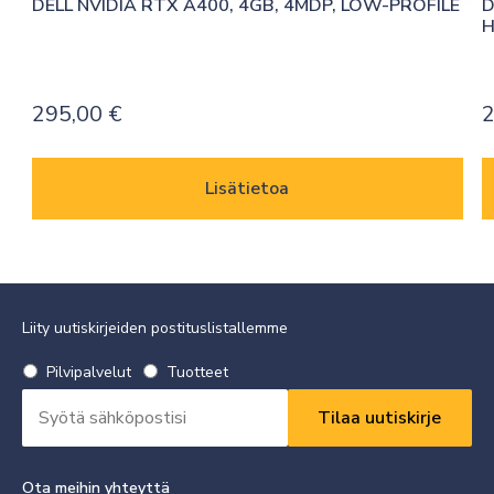
DELL NVIDIA RTX A400, 4GB, 4MDP, LOW-PROFILE
D
H
295,00
€
Lisätietoa
Liity uutiskirjeiden postituslistallemme
Valitse
Pilvipalvelut
Tuotteet
uutiskirje
Sähköpostiosoite
*
*
Vaaditaan
Vaaditaan
Ota meihin yhteyttä