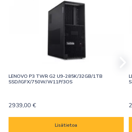
LENOVO P3 TWR G2 U9-285K/32GB/1TB 
L
SSD/IGFX/750W/W11P/3OS
S
2939,00
€
Lisätietoa