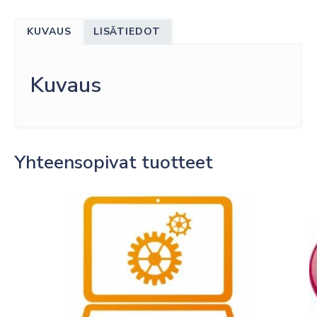
B
22"
KUVAUS
LISÄTIEDOT
FHD
IPS
250NITS
Kuvaus
16/7
WEBOS
WIFI
määrä
Yhteensopivat tuotteet