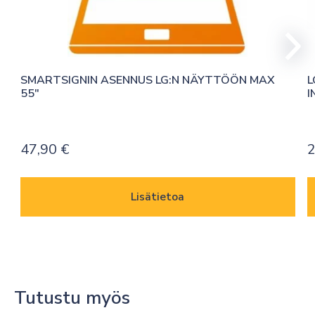
SMARTSIGNIN ASENNUS LG:N NÄYTTÖÖN MAX 
L
55″
I
47,90
€
2
Lisätietoa
Tutustu myös