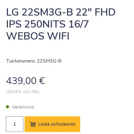
LG 22SM3G-B 22″ FHD 
IPS 250NITS 16/7 
WEBOS WIFI
Tuotenumero: 22SM3G-B
439,00
€
(
349.8
€ ALV 0%)
Varastossa
LG
Lisää ostoskoriin
22SM3G-