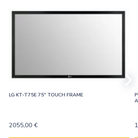
LG KT-T75E 75″ TOUCH FRAME
P
A
2055,00
€