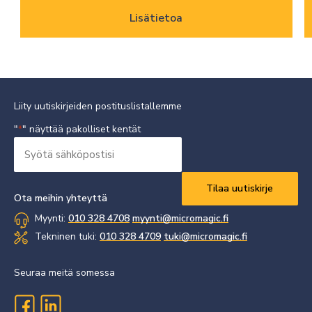
Lisätietoa
Liity uutiskirjeiden postituslistallemme
"
" näyttää pakolliset kentät
*
Syötä
sähköpostisi
Vaaditaan
*
Ota meihin yhteyttä
Myynti:
010 328 4708
myynti@micromagic.fi
Tekninen tuki:
010 328 4709
tuki@micromagic.fi
Seuraa meitä somessa