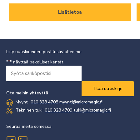
Lisätietoa
Liity uutiskirjeiden postituslistallemme
"
" näyttää pakolliset kentät
*
Syötä
sähköpostisi
Vaaditaan
*
Ota meihin yhteyttä
Myynti:
010 328 4708
myynti@micromagic.fi
Tekninen tuki:
010 328 4709
tuki@micromagic.fi
Seuraa meitä somessa