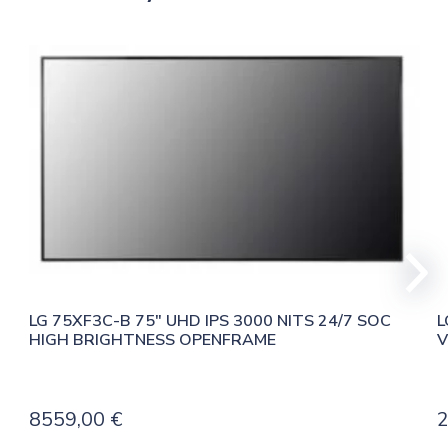
LG 75XF3C-B 75″ UHD IPS 3000 NITS 24/7 SOC 
L
HIGH BRIGHTNESS OPENFRAME
V
8559,00
€