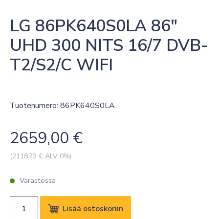
LG 86PK640S0LA 86″ 
UHD 300 NITS 16/7 DVB-
T2/S2/C WIFI
Tuotenumero: 86PK640S0LA
2659,00
€
(
2118.73
€ ALV 0%)
Varastossa
LG
Lisää ostoskoriin
86PK640S0LA