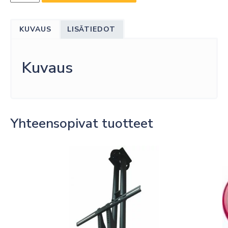
86"
UHD
KUVAUS
LISÄTIEDOT
300
NITS
16/7
Kuvaus
DVB-
T2/S2/C
WIFI
määrä
Yhteensopivat tuotteet