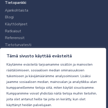
Tietopankki
Ajankohtaista
Blogi
Käyttöohjeet
Ratkaisut
Referenssit
Tietoturvatesti
Tilaajalle
Tämä sivusto käyttää evästeitä
Toimitustavat ja -kulut
Käytämme evästeitä tarjoamamme sisällön ja mainosten
Verkkokaupan yleiset ehdot
räätälöimiseen, sosiaalisen median ominaisuuksien
tukemiseen ja kävijämäärämme analysoimiseen. Lisäksi
Toimitusehdot
jaamme sosiaalisen median, mainosalan ja analytiikka-alan
Tietosuojaseloste
kumppaneillemme tietoja siitä, miten käytät sivustoamme.
Tietoturva
Kumppanimme voivat yhdistää näitä tietoja muihin tietoihin,
joita olet antanut heille tai joita on kerätty, kun olet
käyttänyt heidän palvelujaan.