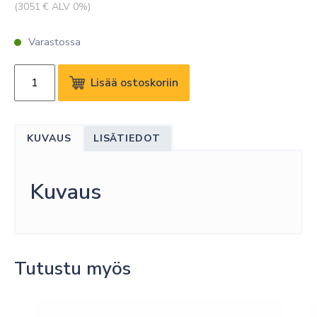
(
3051
€ ALV 0%)
Varastossa
LG
Lisää ostoskoriin
86UH5Q-
E
86"
KUVAUS
LISÄTIEDOT
UHD
ADS
500
Kuvaus
NITS
24/7
SOC
WIFI
Tutustu myös
HAZE
määrä