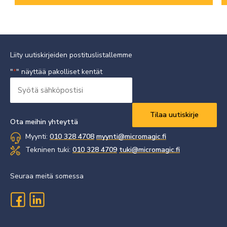
Liity uutiskirjeiden postituslistallemme
"
" näyttää pakolliset kentät
*
Syötä
sähköpostisi
Vaaditaan
*
Ota meihin yhteyttä
Myynti:
010 328 4708
myynti@micromagic.fi
Tekninen tuki:
010 328 4709
tuki@micromagic.fi
Seuraa meitä somessa