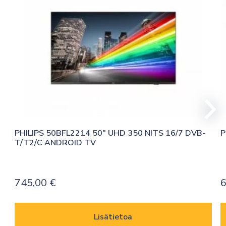
PHILIPS 50BFL2214 50″ UHD 350 NITS 16/7 DVB-
P
T/T2/C ANDROID TV
745,00
€
6
Lisätietoa