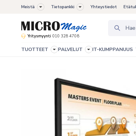
Meistä
Tietopankki
Yhteystiedot
Etätu
Toggle
Toggle
sub-
sub-
menu
menu
Yritysmyynti
010 328 4708
TUOTTEET
PALVELUT
IT-KUMPPANUUS
Toggle
Toggle
sub-
sub-
menu
menu