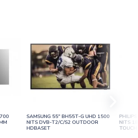
700 
SAMSUNG 55″ BH55T-G UHD 1500 
PHILIPS
MM 
NITS DVB-T2/C/S2 OUTDOOR 
NITS 18
HDBASET
TOUCH 