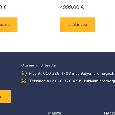
00
€
4999,00
€
ietoa
Lisätietoa
Ota meihin yhteyttä
Myynti:
010 328 4708
myynti@micromagic.fi
Tekninen tuki:
010 328 4709
tuki@micromagic
Meistä
Tieto