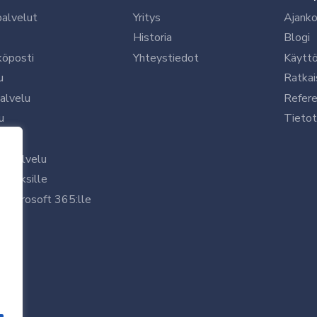
palvelut
Yritys
Ajanko
Historia
Blogi
köposti
Yhteystiedot
Käytt
u
Ratkai
palvelu
Refere
u
Tietot
le
uspalvelu
rityksille
 Microsoft 365:lle
/7