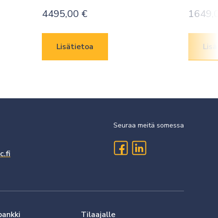
4495,00
€
1649,
Lisätietoa
Lisä
Seuraa meitä somessa
.fi
pankki
Tilaajalle