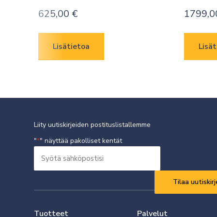
625,00
€
1799,
Lisätietoa
Lisät
Liity uutiskirjeiden postituslistallemme
"
" näyttää pakolliset kentät
*
Syötä
sähköpostisi
Vaaditaan
*
Tuotteet
Palvelut