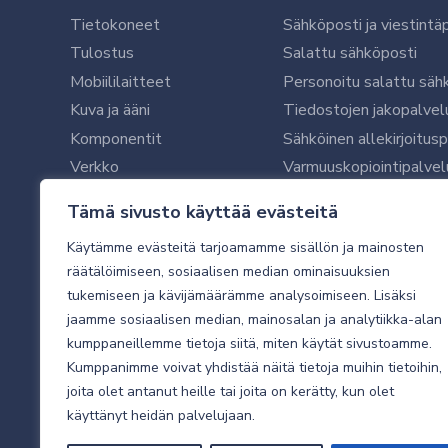
Tietokoneet
Sähköposti ja viestintä
Tulostus
Salattu sähköposti
Mobiililaitteet
Personoitu salattu säh
Kuva ja ääni
Tiedostojen jakopalvel
Komponentit
Sähköinen allekirjoitus
Verkko
Varmuuskopiointipalvel
Ohjelmistot
Microsoft 365 yrityksil
Tämä sivusto käyttää evästeitä
Oheislaitteet
Microsoft 365 -varmist
Käytämme evästeitä tarjoamamme sisällön ja mainosten
WithSecure tietoturva y
räätälöimiseen, sosiaalisen median ominaisuuksien
WithSecuren tietoturva
tukemiseen ja kävijämäärämme analysoimiseen. Lisäksi
Käyttäjätukipalvelu
jaamme sosiaalisen median, mainosalan ja analytiikka-alan
Tietoturvakartoitus
kumppaneillemme tietoja siitä, miten käytät sivustoamme.
Sähköpostikartoitus
Kumppanimme voivat yhdistää näitä tietoja muihin tietoihin,
joita olet antanut heille tai joita on kerätty, kun olet
Valvottu tietoturva 24
käyttänyt heidän palvelujaan.