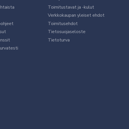
htaista
Toimitustavat ja -kulut
Verkkokaupan yleiset ehdot
öohjeet
Toimitusehdot
sut
Tietosuojaseloste
nssit
Tietoturva
urvatesti