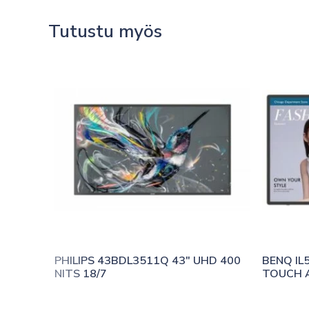
Tutustu myös
PHILIPS 43BDL3511Q 43″ UHD 400 
BENQ IL5
NITS 18/7
TOUCH 