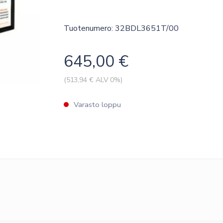
Tuotenumero: 32BDL3651T/00
645,00
€
(
513,94
€ ALV 0%)
Varasto loppu