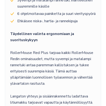
Syvempi ja matalampi rannetuki, ihanteellinen
suuremmille käsille
6 ohjelmoitavaa painiketta ja suuri vierityspyörä
Ehkäisee niska-, hartia- ja rannekipuja
Täydellinen valinta ergonomiaan ja
suorituskykyyn
RollerMouse Red Plus tarjoaa kaikki RollerMouse
Redin ominaisuudet, mutta syvempi ja matalampi
rannetuki antaa paremman kallistuksen ja tukee
erityisesti suurempia käsiä. Tämä auttaa
ylläpitämään luonnollisen työasennon ja vähentää
ylävartalon rasitusta.
Langaton yhteys ja sisäänrakennettu ladattava
litiumakku tarjoavat vapautta ja käytännöllisyyttä.