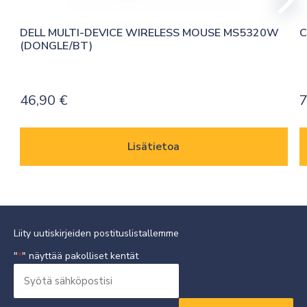
DELL MULTI-DEVICE WIRELESS MOUSE MS5320W 
C
(DONGLE/BT)
46,90
€
7
Lisätietoa
Liity uutiskirjeiden postituslistallemme
"
" näyttää pakolliset kentät
*
Syötä
sähköpostisi