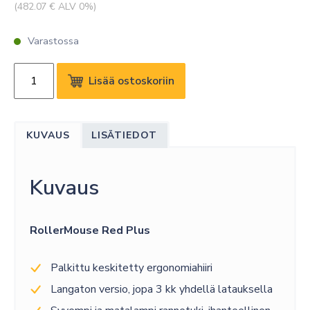
(
482.07
€ ALV 0%)
Varastossa
CONTOUR
Lisää ostoskoriin
ROLLERMOUSE
RED
PLUS,
KUVAUS
LISÄTIEDOT
LANGATON
määrä
Kuvaus
RollerMouse Red Plus
Palkittu keskitetty ergonomiahiiri
Langaton versio, jopa 3 kk yhdellä latauksella