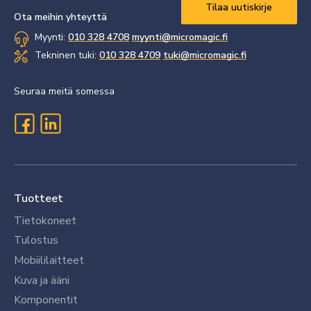
Vaaditaan
*
Ota meihin yhteyttä
Myynti:
010 328 4708
myynti@micromagic.fi
Tekninen tuki:
010 328 4709
tuki@micromagic.fi
Seuraa meitä somessa
Tuotteet
Tietokoneet
Tulostus
Mobiililaitteet
Kuva ja ääni
Komponentit