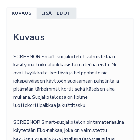
GALAXY
S25
KUVAUS
LISÄTIEDOT
ULTRA
määrä
Kuvaus
SCREENOR Smart-suojakotelot valmistetaan
käsityönä korkealuokkaisista materiaaleista. Ne
ovat tyylikkäitä, kestäviä ja helppohoitoisia
jokapäiväiseen käyttöön suojaamaan puhelinta ja
pitämään tärkeimmät kortit sekä käteisen aina
mukana. Suojakotelossa on kolme
luottokorttipaikkaa ja kuittitasku.
SCREENOR Smart-suojakotelon pintamateriaalina
käytetään Eko-nahkaa, joka on valmistettu
käyttäen ympäristöystävällisiä raaka-aineita ja