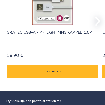
GRATEQ USB-A – MFI LIGHTNING KAAPELI 1.5M
C
18,90
€
2
Lisätietoa
Liity uutiskirjeiden postituslistallemme