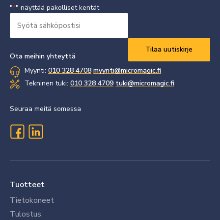
"
" näyttää pakolliset kentät
*
Syötä
sähköpostisi
Vaaditaan
*
Ota meihin yhteyttä
Myynti:
010 328 4708
myynti@micromagic.fi
Tekninen tuki:
010 328 4709
tuki@micromagic.fi
Seuraa meitä somessa
Tuotteet
Tietokoneet
Tulostus