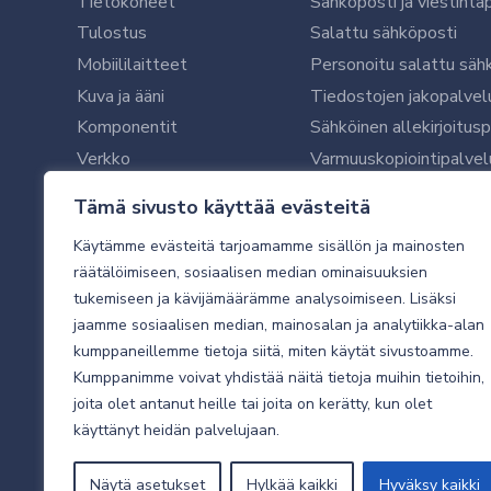
Tietokoneet
Sähköposti ja viestintä
Tulostus
Salattu sähköposti
Mobiililaitteet
Personoitu salattu säh
Kuva ja ääni
Tiedostojen jakopalvel
Komponentit
Sähköinen allekirjoitus
Verkko
Varmuuskopiointipalvel
Ohjelmistot
Microsoft 365 yrityksil
Tämä sivusto käyttää evästeitä
Oheislaitteet
Microsoft 365 -varmist
Käytämme evästeitä tarjoamamme sisällön ja mainosten
WithSecure tietoturva y
räätälöimiseen, sosiaalisen median ominaisuuksien
WithSecuren tietoturva
tukemiseen ja kävijämäärämme analysoimiseen. Lisäksi
Käyttäjätukipalvelu
jaamme sosiaalisen median, mainosalan ja analytiikka-alan
Tietoturvakartoitus
kumppaneillemme tietoja siitä, miten käytät sivustoamme.
Sähköpostikartoitus
Kumppanimme voivat yhdistää näitä tietoja muihin tietoihin,
joita olet antanut heille tai joita on kerätty, kun olet
Valvottu tietoturva 24
käyttänyt heidän palvelujaan.
Näytä asetukset
Hylkää kaikki
Hyväksy kaikki