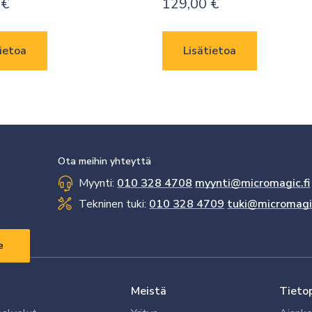
0
€
129,00
€
ietoa
Lisätietoa
Ota meihin yhteyttä
Myynti:
010 328 4708
myynti@micromagic.fi
Tekninen tuki:
010 328 4709
tuki@micromagic
Meistä
Tieto