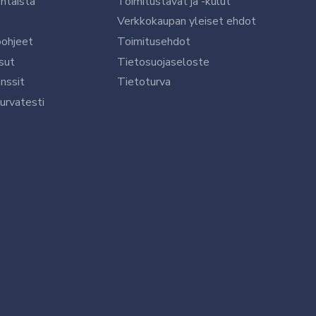
htaista
Toimitustavat ja -kulut
Verkkokaupan yleiset ehdot
öohjeet
Toimitusehdot
sut
Tietosuojaseloste
nssit
Tietoturva
urvatesti