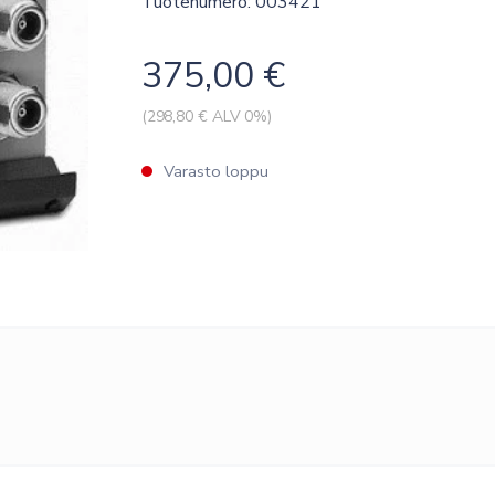
Tuotenumero: 003421
375,00
€
(
298,80
€ ALV 0%)
Varasto loppu