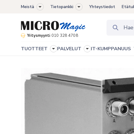
Meistä
Tietopankki
Yhteystiedot
Etätu
Toggle
Toggle
sub-
sub-
menu
menu
Yritysmyynti
010 328 4708
TUOTTEET
PALVELUT
IT-KUMPPANUUS
Toggle
Toggle
sub-
sub-
menu
menu