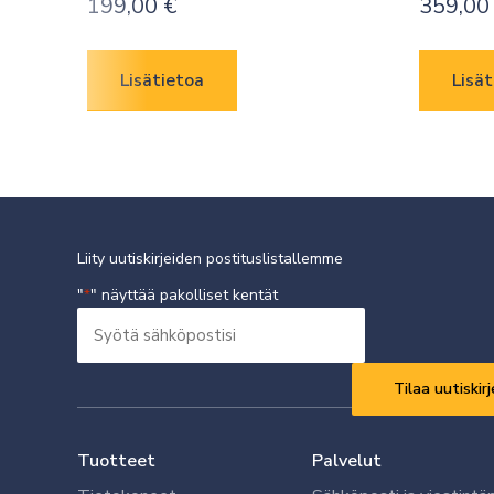
199,00
€
359,0
Lisätietoa
Lisät
Liity uutiskirjeiden postituslistallemme
"
" näyttää pakolliset kentät
*
Syötä
sähköpostisi
Vaaditaan
*
Tuotteet
Palvelut