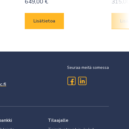
649,00
€
315,0
Lisätietoa
Lisä
Seuraa meitä somessa
.fi
pankki
Tilaajalle