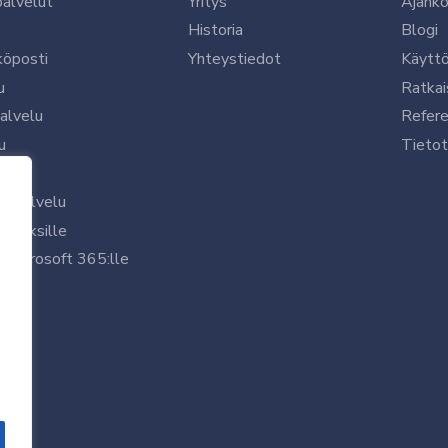
palvelut
Yritys
Ajanko
Historia
Blogi
köposti
Yhteystiedot
Käytt
u
Ratkai
palvelu
Refere
u
Tietot
le
uspalvelu
rityksille
 Microsoft 365:lle
/7