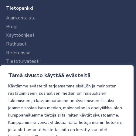
Tietopankki
Ajankohtaista
Blogi
Käyttöohjeet
Ratkaisut
Referenssit
Tietoturvatesti
Tilaajalle
Tämä sivusto käyttää evästeitä
Toimitustavat ja -kulut
Käytämme evästeitä tarjoamamme sisällön ja mainosten
Verkkokaupan yleiset ehdot
räätälöimiseen, sosiaalisen median ominaisuuksien
tukemiseen ja kävijämäärämme analysoimiseen. Lisäksi
Toimitusehdot
jaamme sosiaalisen median, mainosalan ja analytiikka-alan
Tietosuojaseloste
kumppaneillemme tietoja siitä, miten käytät sivustoamme.
Tietoturva
Kumppanimme voivat yhdistää näitä tietoja muihin tietoihin,
joita olet antanut heille tai joita on kerätty, kun olet