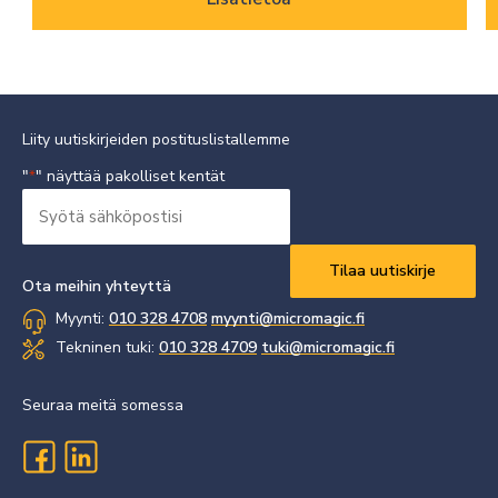
Liity uutiskirjeiden postituslistallemme
"
" näyttää pakolliset kentät
*
Syötä
sähköpostisi
Vaaditaan
*
Ota meihin yhteyttä
Myynti:
010 328 4708
myynti@micromagic.fi
Tekninen tuki:
010 328 4709
tuki@micromagic.fi
Seuraa meitä somessa