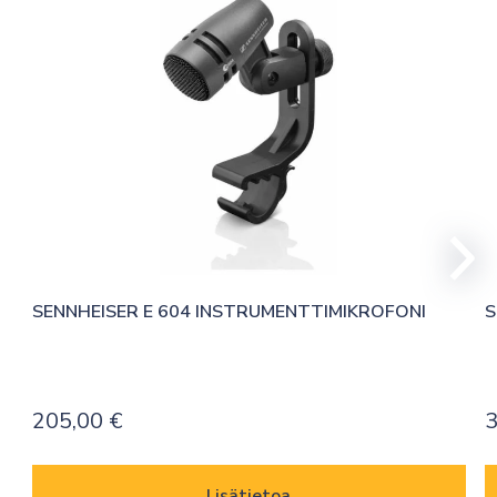
SENNHEISER E 604 INSTRUMENTTIMIKROFONI
S
205,00
€
3
Lisätietoa