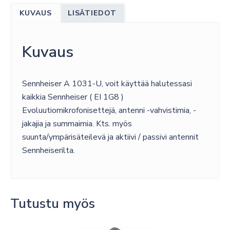
U,
KUVAUS
LISÄTIEDOT
PASSIIVIANTENNI
määrä
Kuvaus
Sennheiser A 1031-U, voit käyttää halutessasi
kaikkia Sennheiser ( EI 1G8 )
Evoluutiomikrofonisettejä, antenni -vahvistimia, -
jakajia ja summaimia. Kts. myös
suunta/ympärisäteilevä ja aktiivi / passivi antennit
Sennheiserilta.
Tutustu myös