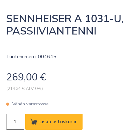
SENNHEISER A 1031-U, 
PASSIIVIANTENNI
Tuotenumero: 004645
269,00
€
(
214.34
€ ALV 0%)
Vähän varastossa
SENNHEISER
Lisää ostoskoriin
A
1031-