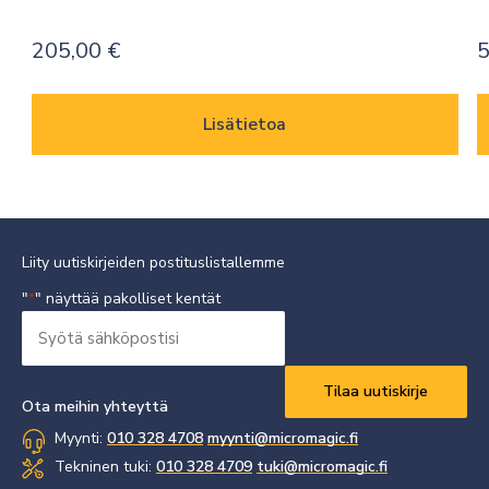
205,00
€
5
Lisätietoa
Liity uutiskirjeiden postituslistallemme
"
" näyttää pakolliset kentät
*
Syötä
sähköpostisi
Vaaditaan
*
Ota meihin yhteyttä
Myynti:
010 328 4708
myynti@micromagic.fi
Tekninen tuki:
010 328 4709
tuki@micromagic.fi