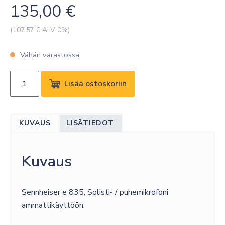
135,00
€
(
107.57
€ ALV 0%)
Vähän varastossa
SENNHEISER
Lisää ostoskoriin
E
835,
DYNAAMINEN
KUVAUS
LISÄTIEDOT
MIKROFONI
määrä
Kuvaus
Sennheiser e 835, Solisti- / puhemikrofoni
ammattikäyttöön.