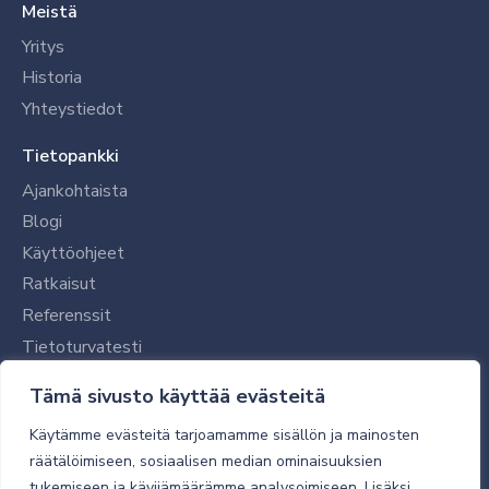
Meistä
Yritys
Historia
Yhteystiedot
Tietopankki
Ajankohtaista
Blogi
Käyttöohjeet
Ratkaisut
Referenssit
Tietoturvatesti
Tilaajalle
Tämä sivusto käyttää evästeitä
Toimitustavat ja -kulut
Käytämme evästeitä tarjoamamme sisällön ja mainosten
Verkkokaupan yleiset ehdot
räätälöimiseen, sosiaalisen median ominaisuuksien
tukemiseen ja kävijämäärämme analysoimiseen. Lisäksi