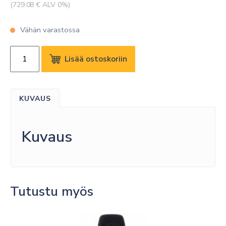
(
729.08
€ ALV 0%)
Vähän varastossa
SENNHEISER
Lisää ostoskoriin
SL
BODYPACK
-
KUVAUS
HS
2
KIT
Kuvaus
DW-
3
määrä
Tutustu myös