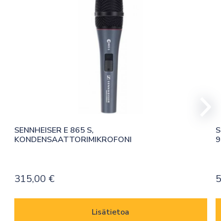
SENNHEISER E 865 S, 
S
KONDENSAATTORIMIKROFONI
9
315,00
€
5
Lisätietoa