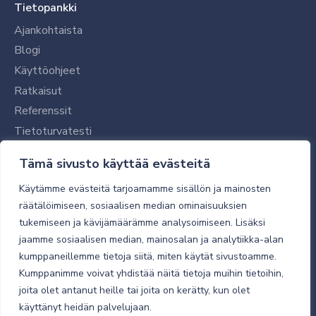
Tietopankki
Ajankohtaista
Blogi
Käyttöohjeet
Ratkaisut
Referenssit
Tietoturvatesti
Tilaajalle
Tämä sivusto käyttää evästeitä
Toimitustavat ja -kulut
Käytämme evästeitä tarjoamamme sisällön ja mainosten
Verkkokaupan yleiset ehdot
räätälöimiseen, sosiaalisen median ominaisuuksien
tukemiseen ja kävijämäärämme analysoimiseen. Lisäksi
Toimitusehdot
jaamme sosiaalisen median, mainosalan ja analytiikka-alan
Tietosuojaseloste
kumppaneillemme tietoja siitä, miten käytät sivustoamme.
Tietoturva
Kumppanimme voivat yhdistää näitä tietoja muihin tietoihin,
joita olet antanut heille tai joita on kerätty, kun olet
käyttänyt heidän palvelujaan.