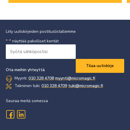
Liity uutiskirjeiden postituslistallemme
"
" näyttää pakolliset kentät
*
Syötä
sähköpostisi
Vaaditaan
*
Ota meihin yhteyttä
Myynti:
010 328 4708
myynti@micromagic.fi
Tekninen tuki:
010 328 4709
tuki@micromagic.fi
Seuraa meitä somessa