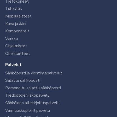
Tietokoneet
Tulostus
Mobiililaitteet
Kuva ja ääni
Komponentit
Verkko
Ohjelmistot
Oheislaitteet
Palvelut
Sähköposti ja viestintäpalvelut
Salattu sähköposti
Personoitu salattu sähköposti
Tiedostojen jakopalvelu
Sähköinen allekirjoituspalvelu
Varmuuskopiointipalvelu