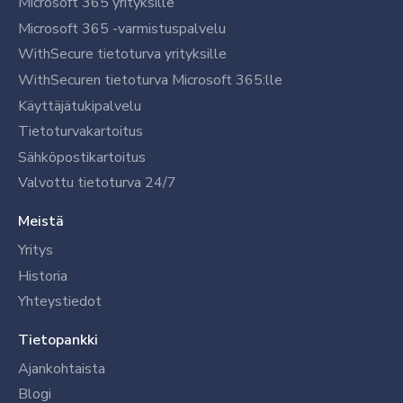
Microsoft 365 yrityksille
Microsoft 365 -varmistuspalvelu
WithSecure tietoturva yrityksille
WithSecuren tietoturva Microsoft 365:lle
Käyttäjätukipalvelu
Tietoturvakartoitus
Sähköpostikartoitus
Valvottu tietoturva 24/7
Meistä
Yritys
Historia
Yhteystiedot
Tietopankki
Ajankohtaista
Blogi