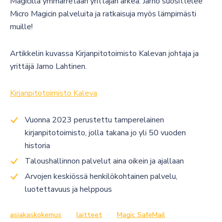
Magicillä ymmärretään yrittäjän arkea. Jarno suosittelee
Micro Magicin palveluita ja ratkaisuja myös lämpimästi
muille!
Artikkelin kuvassa Kirjanpitotoimisto Kalevan johtaja ja
yrittäjä Jarno Lahtinen.
Kirjanpitotoimisto Kaleva
Vuonna 2023 perustettu tamperelainen
kirjanpitotoimisto, jolla takana jo yli 50 vuoden
historia
Taloushallinnon palvelut aina oikein ja ajallaan
Arvojen keskiössä henkilökohtainen palvelu,
luotettavuus ja helppous
asiakaskokemus
laitteet
Magic SafeMail