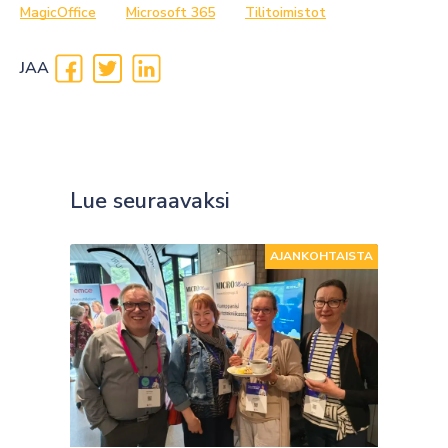
MagicOffice
Microsoft 365
Tilitoimistot
JAA
Lue seuraavaksi
AJANKOHTAISTA