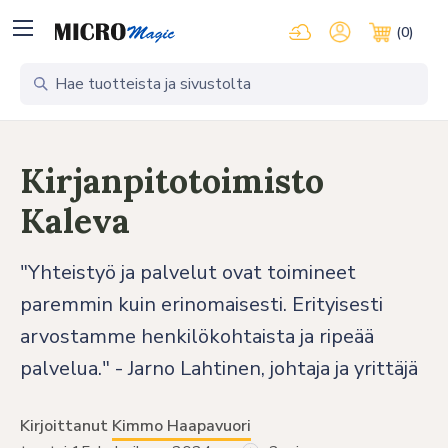
Kirjaudu pilvipalveluihi
Oma tili
(0)
Ostosko
Kirjanpitotoimisto
Kaleva
"Yhteistyö ja palvelut ovat toimineet
paremmin kuin erinomaisesti. Erityisesti
arvostamme henkilökohtaista ja ripeää
palvelua." - Jarno Lahtinen, johtaja ja yrittäjä
Kirjoittanut
Kimmo Haapavuori