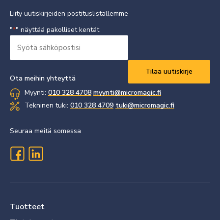
Liity uutiskirjeiden postituslistallemme
"
" näyttää pakolliset kentät
*
Syötä
sähköpostisi
Vaaditaan
*
Ota meihin yhteyttä
Myynti:
010 328 4708
myynti@micromagic.fi
Tekninen tuki:
010 328 4709
tuki@micromagic.fi
Seuraa meitä somessa
Tuotteet