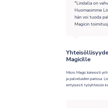
Lindalla on vah
Huomasimme Linda
hän voi tuoda pa
Magicin toimitus
Yhteisöllisyyden
Magicille
Micro Magic kiinnosti yri
ja palveluiden parissa. Li
erityisesti työyhteisön 