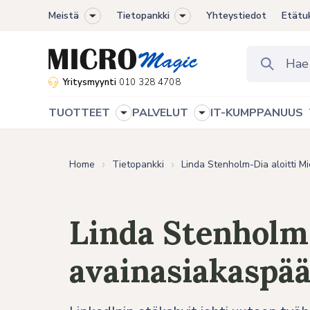
Meistä
Tietopankki
Yhteystiedot
Etätu
Toggle
Toggle
sub-
sub-
menu
menu
Yritysmyynti
010 328 4708
TUOTTEET
PALVELUT
IT-KUMPPANUUS
Toggle
Toggle
sub-
sub-
menu
menu
Home
Tietopankki
Linda Stenholm-Dia aloitti Mi
Linda Stenholm-
avainasiakaspääl