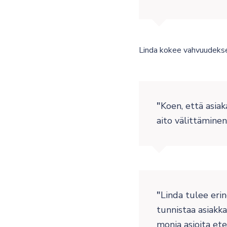
Linda kokee vahvuudekse
Koen, että asia
aito välittäminen
Linda tulee erin
tunnistaa asiakka
monia asioita et