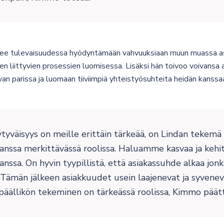
see tulevaisuudessa hyödyntämään vahvuuksiaan muun muassa a
een liittyvien prosessien luomisessa. Lisäksi hän toivoo voivans
an parissa ja luomaan tiiviimpiä yhteistyösuhteita heidän kanssa
tyväisyys on meille erittäin tärkeää, on Lindan tekemä
nssa merkittävässä roolissa. Haluamme kasvaa ja kehi
ssa. On hyvin tyypillistä, että asiakassuhde alkaa jon
 Tämän jälkeen asiakkuudet usein laajenevat ja syvenev
späällikön tekeminen on tärkeässä roolissa, Kimmo päät