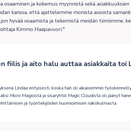
va osaaminen ja kokemus myynnistä sekä asiakkuuksien 
n kanssa, että ajattelemme monista asioista samankal
ljon hyvää osaamista ja tekemistä meidän tiimiimme, k
johtaja Kimmo Haapavuori.
 fiilis ja aito halu auttaa asiakkaita toi
tyksenä Lindaa erityisesti, koska hän oli aikaisemmin työskennel
säksi Micro Magicistä ja sisaryhtiö Magic Cloudista oli jäänyt hänell
kehittämisen ja työntekijöiden huomioimisen näkökulmasta.