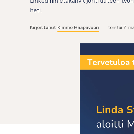
LinkedInin etäkahvit johti uuteen työ
heti.
Kirjoittanut
Kimmo Haapavuori
torstai 7. 