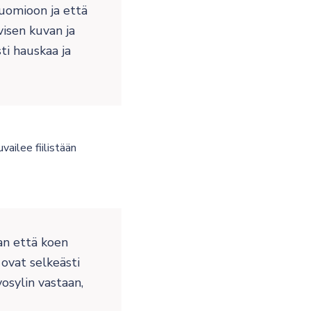
huomioon ja että
isen kuvan ja
ti hauskaa ja
ailee fiilistään
man että koen
 ovat selkeästi
vosylin vastaan,