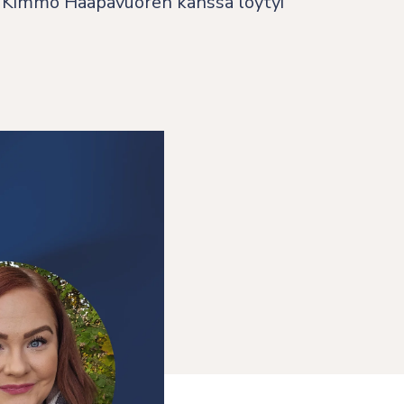
an Kimmo Haapavuoren kanssa löytyi