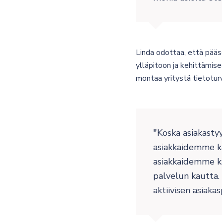
Linda odottaa, että pää
ylläpitoon ja kehittämis
montaa yritystä tietoturv
Koska asiakastyy
asiakkaidemme ka
asiakkaidemme kan
palvelun kautta.
aktiivisen asiaka