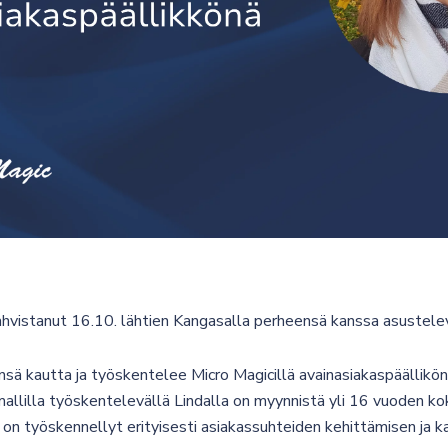
vahvistanut 16.10. lähtien Kangasalla perheensä kanssa asustel
nsä kautta ja työskentelee Micro Magicillä avainasiakaspäällikön
mallilla työskentelevällä Lindalla on myynnistä yli 16 vuoden ko
on työskennellyt erityisesti asiakassuhteiden kehittämisen ja k