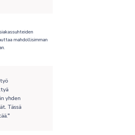
siakassuhteiden
a auttaa mahdollisimman
an.
 työ
ttyä
kin yhden
ät. Tässä
tää.