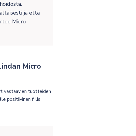
hoidosta.
taisesti ja että
ertoo Micro
 Lindan Micro
lyt vastaavien tuotteiden
e positiivinen fiilis