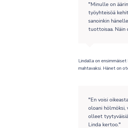
Minulle on ääri
työyhteisöä kehi
sanoinkin hänell
tuottoisaa. Näin 
Lindalla on ensimmäiset k
mahtavaksi. Hänet on ote
En voisi oikeast
oloani hölmöksi, 
olleet tyytyväisi
Linda kertoo.