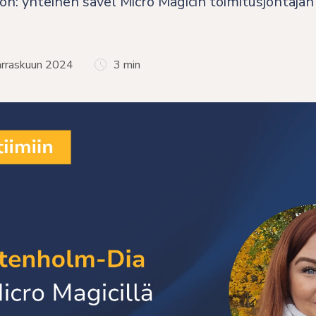
hön: yhteinen sävel Micro Magicin toimitusjohtaj
marraskuun 2024
3 min