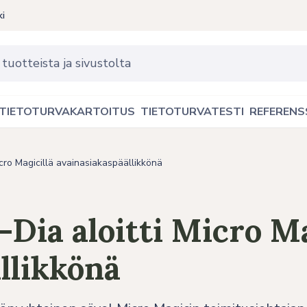
ki
TIETOTURVAKARTOITUS
TIETOTURVATESTI
REFERENS
cro Magicillä avainasiakaspäällikkönä​​
Dia aloitti Micro Ma
likkönä​​