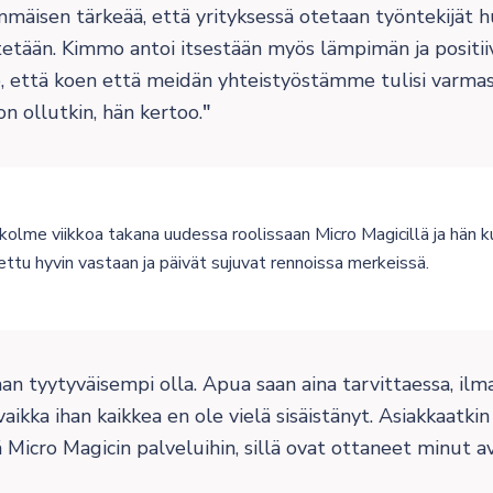
mmäisen tärkeää, että yrityksessä otetaan työntekijät 
tetään. Kimmo antoi itsestään myös lämpimän ja positiiv
e, että koen että meidän yhteistyöstämme tulisi varmas
on ollutkin, hän kertoo.
olme viikkoa takana uudessa roolissaan Micro Magicillä ja hän kuv
ttu hyvin vastaan ja päivät sujuvat rennoissa merkeissä.
aan tyytyväisempi olla. Apua saan aina tarvittaessa, il
vaikka ihan kaikkea en ole vielä sisäistänyt. Asiakkaatkin
ä Micro Magicin palveluihin, sillä ovat ottaneet minut a