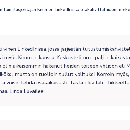
in toimitusjohtajan Kimmon LinkedInissä etäkahvitteluiden merke
iivinen LinkedInissä, jossa järjestän tutustumiskahvitte
kävi myös Kimmon kanssa.
Keskustelimme paljon kaikesta 
ä olin aikaisemmin hakenut heidän toiseen yhtiöön eli M
iköksi, mutta en tuolloin tullut valituksi. Kerroin myös, 
ta voisin tehdä osa-aikaisesti. Tästä idea lähti liikkeelle
aa, Linda kuvailee.