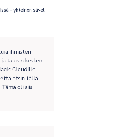
issä – yhteinen sävel
luja ihmisten
ja tajusin kesken
agic Cloudille
että etsin tällä
. Tämä oli siis