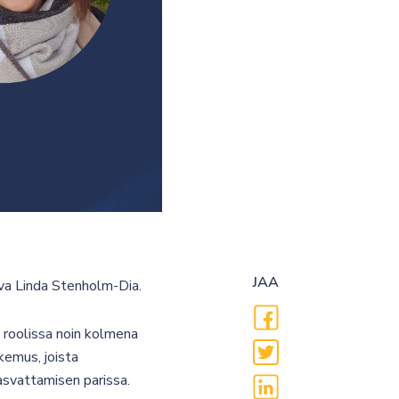
JAA
eva Linda Stenholm-Dia.
 roolissa noin kolmena
kemus, joista
asvattamisen parissa.