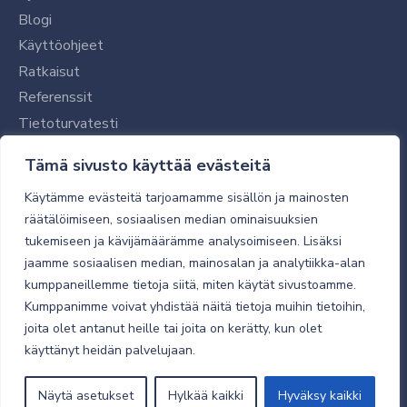
Blogi
Käyttöohjeet
Ratkaisut
Referenssit
Tietoturvatesti
Tilaajalle
Tämä sivusto käyttää evästeitä
Toimitustavat ja -kulut
Käytämme evästeitä tarjoamamme sisällön ja mainosten
Verkkokaupan yleiset ehdot
räätälöimiseen, sosiaalisen median ominaisuuksien
tukemiseen ja kävijämäärämme analysoimiseen. Lisäksi
Toimitusehdot
jaamme sosiaalisen median, mainosalan ja analytiikka-alan
Tietosuojaseloste
kumppaneillemme tietoja siitä, miten käytät sivustoamme.
Tietoturva
Kumppanimme voivat yhdistää näitä tietoja muihin tietoihin,
joita olet antanut heille tai joita on kerätty, kun olet
käyttänyt heidän palvelujaan.
© 2026 Micro Magic
Näytä asetukset
Hylkää kaikki
Hyväksy kaikki