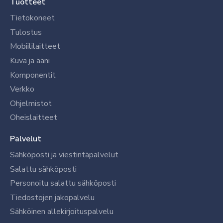
Tuotteet
Tietokoneet
Tulostus
Mobiililaitteet
Kuva ja ääni
Komponentit
Verkko
Ohjelmistot
Oheislaitteet
Palvelut
Sähköposti ja viestintäpalvelut
Salattu sähköposti
Personoitu salattu sähköposti
Tiedostojen jakopalvelu
Sähköinen allekirjoituspalvelu