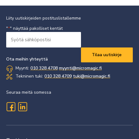
Liity uutiskirjeiden postituslistallemme
"
" näyttää pakolliset kentät
*
Syötä
sähköpostisi
Vaaditaan
*
Ota meihin yhteyttä
Myynti:
010 328 4708
myynti@micromagic.fi
Tekninen tuki:
010 328 4709
tuki@micromagic.fi
Seuraa meitä somessa