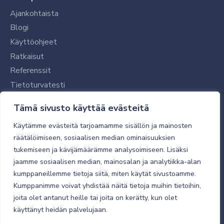
Ajankohtaista
Blogi
Käyttöohjeet
Ratkaisut
Referenssit
Tietoturvatesti
Tilaajalle
Tämä sivusto käyttää evästeitä
Toimitustavat ja -kulut
Käytämme evästeitä tarjoamamme sisällön ja mainosten
Verkkokaupan yleiset ehdot
räätälöimiseen, sosiaalisen median ominaisuuksien
tukemiseen ja kävijämäärämme analysoimiseen. Lisäksi
Toimitusehdot
jaamme sosiaalisen median, mainosalan ja analytiikka-alan
Tietosuojaseloste
kumppaneillemme tietoja siitä, miten käytät sivustoamme.
Tietoturva
Kumppanimme voivat yhdistää näitä tietoja muihin tietoihin,
joita olet antanut heille tai joita on kerätty, kun olet
käyttänyt heidän palvelujaan.