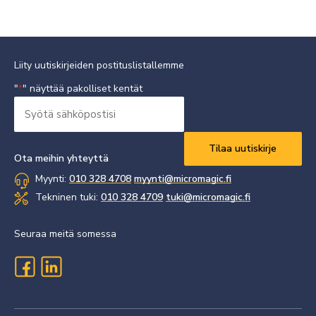
Liity uutiskirjeiden postituslistallemme
"
" näyttää pakolliset kentät
*
Syötä
sähköpostisi
Vaaditaan
*
Ota meihin yhteyttä
Myynti:
010 328 4708
myynti@micromagic.fi
Tekninen tuki:
010 328 4709
tuki@micromagic.fi
Seuraa meitä somessa