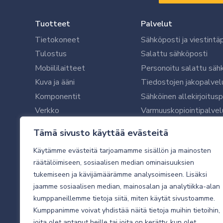
Tuotteet
Palvelut
Tietokoneet
Sähköposti ja viestintä
Tulostus
Salattu sähköposti
Mobiililaitteet
Personoitu salattu säh
Kuva ja ääni
Tiedostojen jakopalvel
Komponentit
Sähköinen allekirjoitus
Verkko
Varmuuskopiointipalvel
Ohjelmistot
Microsoft 365 yrityksil
Tämä sivusto käyttää evästeitä
Oheislaitteet
Microsoft 365 -varmist
Käytämme evästeitä tarjoamamme sisällön ja mainosten
WithSecure tietoturva y
räätälöimiseen, sosiaalisen median ominaisuuksien
WithSecuren tietoturva
tukemiseen ja kävijämäärämme analysoimiseen. Lisäksi
Käyttäjätukipalvelu
jaamme sosiaalisen median, mainosalan ja analytiikka-alan
Tietoturvakartoitus
kumppaneillemme tietoja siitä, miten käytät sivustoamme.
Sähköpostikartoitus
Kumppanimme voivat yhdistää näitä tietoja muihin tietoihin,
joita olet antanut heille tai joita on kerätty, kun olet