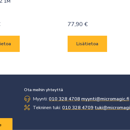
Z 1M
€
77,90
€
ietoa
Lisätietoa
Ota meihin yhteyttä
Myynti:
010 328 4708
myynti@micromagic.fi
Tekninen tuki:
010 328 4709
tuki@micromagic