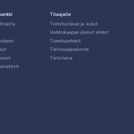
pankki
Tilaajalle
htaista
Toimitustavat ja -kulut
Verkkokaupan yleiset ehdot
öohjeet
Toimitusehdot
sut
Tietosuojaseloste
nssit
Tietoturva
urvatesti