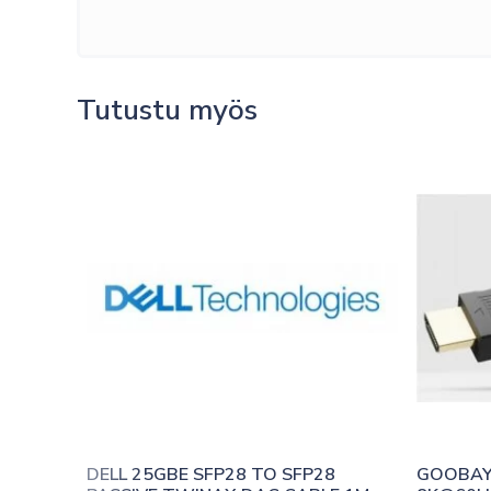
Tutustu myös
DELL 25GBE SFP28 TO SFP28 
GOOBAY 