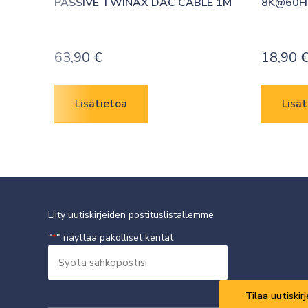
PASSIVE TWINAX DAC CABLE 1M
8K@60H
63,90
€
18,90
Lisätietoa
Lisät
Liity uutiskirjeiden postituslistallemme
"
" näyttää pakolliset kentät
*
Syötä
sähköpostisi
Vaaditaan
*