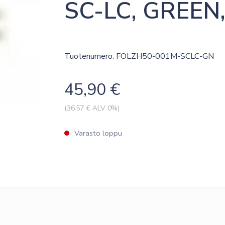
SC-LC, GREEN, 
Tuotenumero: FOLZH50-001M-SCLC-GN
45,90
€
(
36,57
€ ALV 0%)
Varasto loppu