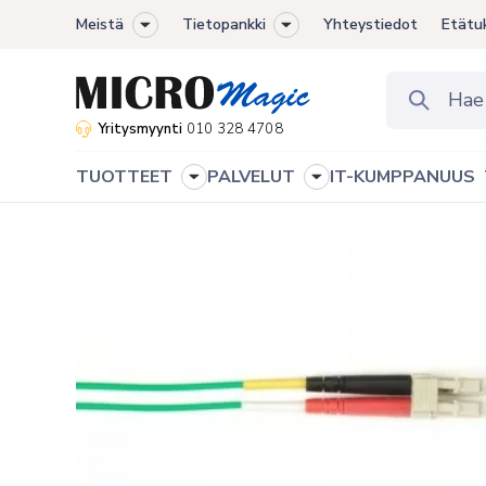
Meistä
Tietopankki
Yhteystiedot
Etätu
Toggle
Toggle
sub-
sub-
menu
menu
Yritysmyynti
010 328 4708
TUOTTEET
PALVELUT
IT-KUMPPANUUS
Toggle
Toggle
sub-
sub-
menu
menu