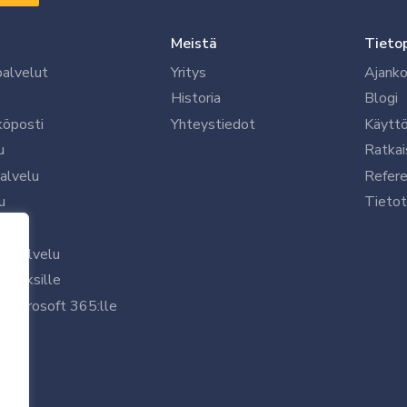
Meistä
Tieto
palvelut
Yritys
Ajanko
Historia
Blogi
köposti
Yhteystiedot
Käytt
u
Ratkai
palvelu
Refere
u
Tietot
le
uspalvelu
rityksille
 Microsoft 365:lle