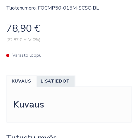
Tuotenumero: FOCMP50-015M-SCSC-BL
78,90
€
(
62,87
€ ALV 0%)
Varasto loppu
KUVAUS
LISÄTIEDOT
Kuvaus
Tutustu myös