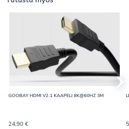
GOOBAY HDMI V2.1 KAAPELI 8K@60HZ 3M
L
24,90
€
5