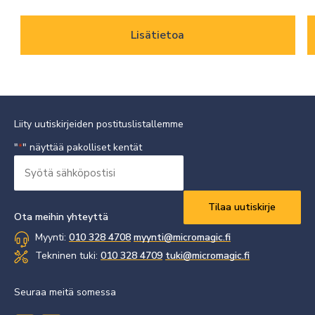
Lisätietoa
Liity uutiskirjeiden postituslistallemme
"
" näyttää pakolliset kentät
*
Syötä
sähköpostisi
Vaaditaan
*
Ota meihin yhteyttä
Myynti:
010 328 4708
myynti@micromagic.fi
Tekninen tuki:
010 328 4709
tuki@micromagic.fi
Seuraa meitä somessa