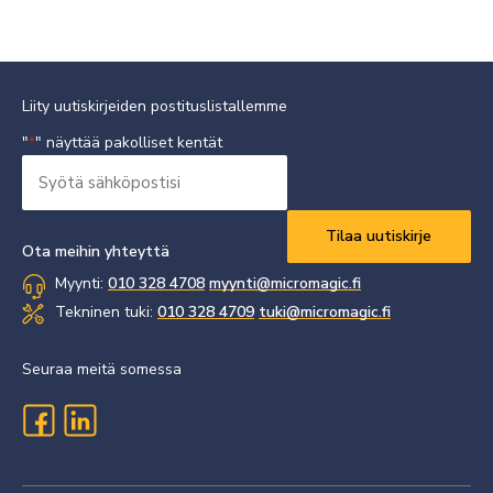
Liity uutiskirjeiden postituslistallemme
"
" näyttää pakolliset kentät
*
Syötä
sähköpostisi
Vaaditaan
*
Ota meihin yhteyttä
Myynti:
010 328 4708
myynti@micromagic.fi
Tekninen tuki:
010 328 4709
tuki@micromagic.fi
Seuraa meitä somessa