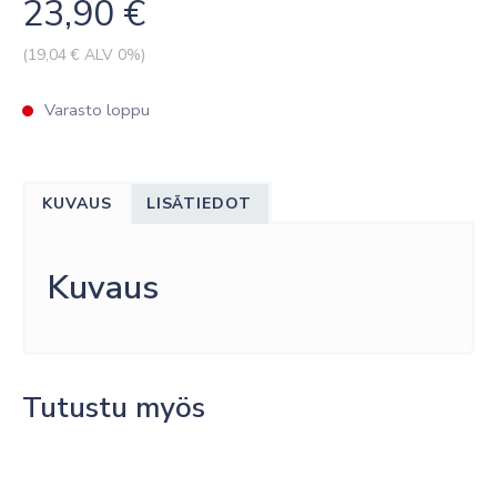
23,90
€
(
19,04
€ ALV 0%)
Varasto loppu
KUVAUS
LISÄTIEDOT
Kuvaus
Tutustu myös