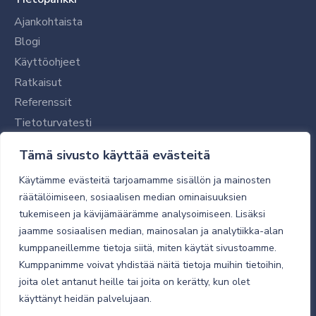
Ajankohtaista
Blogi
Käyttöohjeet
Ratkaisut
Referenssit
Tietoturvatesti
Tilaajalle
Tämä sivusto käyttää evästeitä
Toimitustavat ja -kulut
Käytämme evästeitä tarjoamamme sisällön ja mainosten
Verkkokaupan yleiset ehdot
räätälöimiseen, sosiaalisen median ominaisuuksien
tukemiseen ja kävijämäärämme analysoimiseen. Lisäksi
Toimitusehdot
jaamme sosiaalisen median, mainosalan ja analytiikka-alan
Tietosuojaseloste
kumppaneillemme tietoja siitä, miten käytät sivustoamme.
Tietoturva
Kumppanimme voivat yhdistää näitä tietoja muihin tietoihin,
joita olet antanut heille tai joita on kerätty, kun olet
käyttänyt heidän palvelujaan.