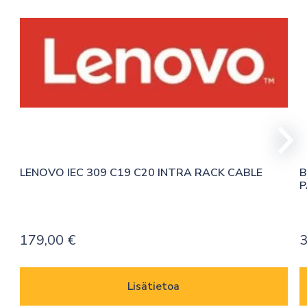
LENOVO IEC 309 C19 C20 INTRA RACK CABLE
B
P
179,00
€
3
Lisätietoa