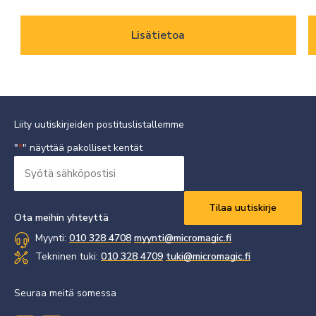
Lisätietoa
Liity uutiskirjeiden postituslistallemme
"
" näyttää pakolliset kentät
*
Syötä
sähköpostisi
Vaaditaan
*
Ota meihin yhteyttä
Myynti:
010 328 4708
myynti@micromagic.fi
Tekninen tuki:
010 328 4709
tuki@micromagic.fi
Seuraa meitä somessa