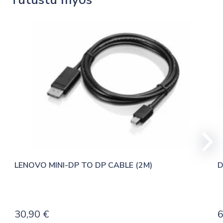
LENOVO MINI-DP TO DP CABLE (2M)
D
30,90
€
6