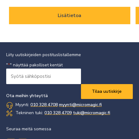
Lisätietoa
Liity uutiskirjeiden postituslistallemme
"
" näyttää pakolliset kentät
*
Syötä
sähköpostisi
Vaaditaan
*
Ota meihin yhteyttä
Myynti:
010 328 4708
myynti@micromagic.fi
Tekninen tuki:
010 328 4709
tuki@micromagic.fi
Seuraa meitä somessa