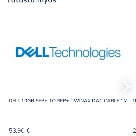
DELL 10GB SFP+ TO SFP+ TWINAX DAC CABLE 1M
L
53,90
€
2